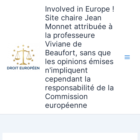
Aller
Involved in Europe !
au
Site chaire Jean
contenu
Monnet attribuée à
la professeure
Viviane de
Beaufort, sans que
les opinions émises
n'impliquent
cependant la
responsabilité de la
Commission
européenne