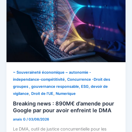
~ Souveraineté économique ~ autonomie -
,
independance-compétitivité
Concurrence -Droit des
groupes , gouvernance responsable, ESG, devoir de
,
,
vigilance
Droit de l'UE
Numerique
Breaking news : 890M€ d’amende pour
Google par pour avoir enfreint le DMA
anais G
/
03/08/2026
Le DMA, outil de justice concurrentielle pour les