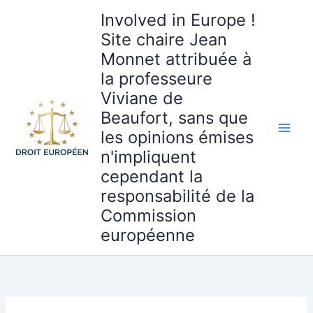
Aller
Involved in Europe !
au
Site chaire Jean
contenu
Monnet attribuée à
la professeure
Viviane de
Beaufort, sans que
les opinions émises
n'impliquent
cependant la
responsabilité de la
Commission
européenne