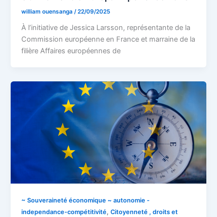
william ouensanga
/
22/09/2025
À l’initiative de Jessica Larsson, représentante de la
Commission européenne en France et marraine de la
filière Affaires européennes de
~ Souveraineté économique ~ autonomie -
,
independance-compétitivité
Citoyenneté , droits et