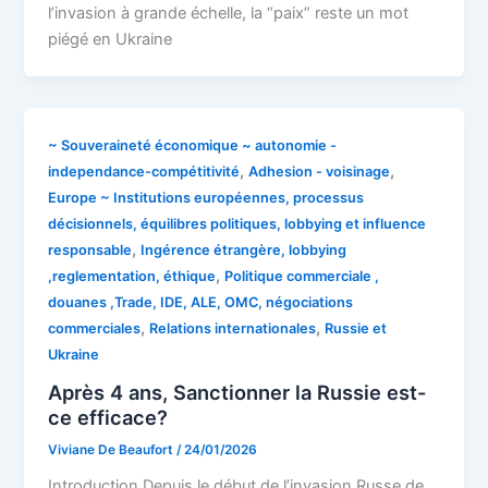
l’invasion à grande échelle, la “paix” reste un mot
piégé en Ukraine
~ Souveraineté économique ~ autonomie -
,
,
independance-compétitivité
Adhesion - voisinage
Europe ~ Institutions européennes, processus
décisionnels, équilibres politiques, lobbying et influence
,
responsable
Ingérence étrangère, lobbying
,
,reglementation, éthique
Politique commerciale ,
douanes ,Trade, IDE, ALE, OMC, négociations
,
,
commerciales
Relations internationales
Russie et
Ukraine
Après 4 ans, Sanctionner la Russie est-
ce efficace?
Viviane De Beaufort
/
24/01/2026
Introduction Depuis le début de l’invasion Russe de