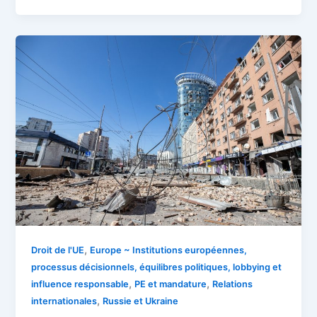
,
Droit de l'UE
Europe ~ Institutions européennes,
processus décisionnels, équilibres politiques, lobbying et
,
,
influence responsable
PE et mandature
Relations
,
internationales
Russie et Ukraine