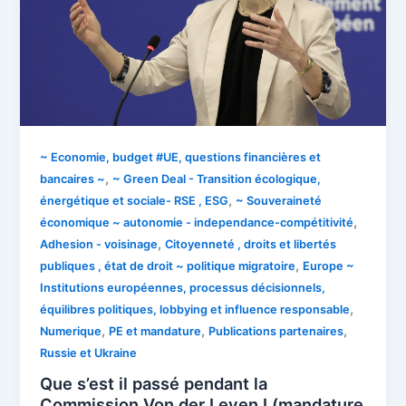
~ Economie, budget #UE, questions financières et
,
bancaires ~
~ Green Deal - Transition écologique,
,
énergétique et sociale- RSE , ESG
~ Souveraineté
,
économique ~ autonomie - independance-compétitivité
,
Adhesion - voisinage
Citoyenneté , droits et libertés
,
publiques , état de droit ~ politique migratoire
Europe ~
Institutions européennes, processus décisionnels,
,
équilibres politiques, lobbying et influence responsable
,
,
,
Numerique
PE et mandature
Publications partenaires
Russie et Ukraine
Que s’est il passé pendant la
Commission Von der Leyen I (mandature