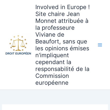
Aller
Involved in Europe !
au
Site chaire Jean
contenu
Monnet attribuée à
la professeure
Viviane de
Beaufort, sans que
les opinions émises
n'impliquent
cependant la
responsabilité de la
Commission
européenne