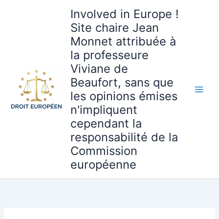
Aller
Involved in Europe !
au
Site chaire Jean
contenu
Monnet attribuée à
la professeure
Viviane de
Beaufort, sans que
les opinions émises
n'impliquent
cependant la
responsabilité de la
Commission
européenne