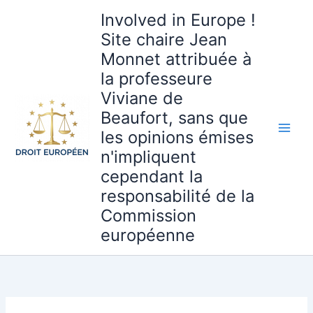
Aller
Involved in Europe !
au
Site chaire Jean
contenu
Monnet attribuée à
la professeure
Viviane de
Beaufort, sans que
les opinions émises
n'impliquent
cependant la
responsabilité de la
Commission
européenne