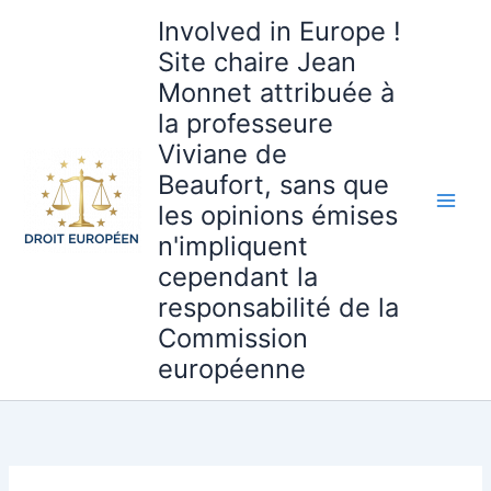
Aller
Involved in Europe !
au
Site chaire Jean
contenu
Monnet attribuée à
la professeure
Viviane de
Beaufort, sans que
les opinions émises
n'impliquent
cependant la
responsabilité de la
Commission
européenne