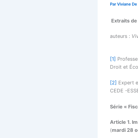
Par
Viviane De
Extraits de 
auteurs :
Vi
[1]
Professeu
Droit et Éco
[2]
Expert e
CEDE -ESS
Série « Fis
Article 1. 
(
mardi 28 o