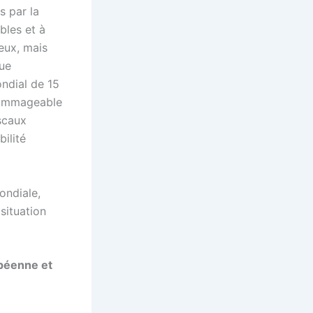
s par la
bles et à
ieux, mais
que
ondial de 15
 dommageable
iscaux
bilité
ondiale,
situation
opéenne et