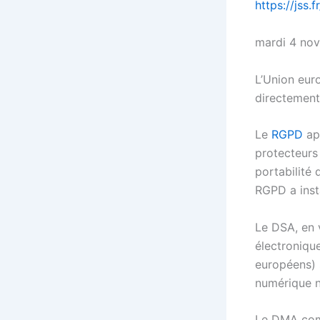
https://jss
mardi 4 no
L’Union eur
directement
Le
RGPD
ap
protecteurs 
portabilité 
RGPD a insta
Le DSA, en 
électronique
européens) s
numérique n
Le DMA compl