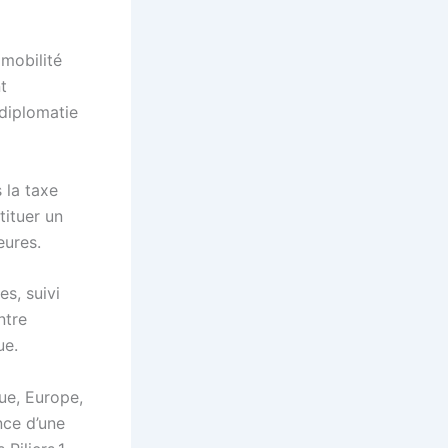
 mobilité
t
 diplomatie
 la taxe
tituer un
eures.
s, suivi
ntre
ue.
ue, Europe,
nce d’une