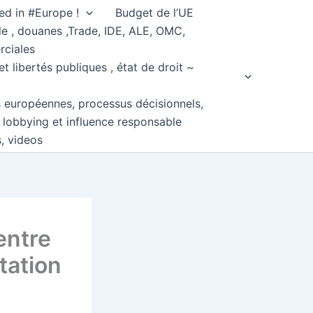
ed in #Europe !
Budget de l’UE
e , douanes ,Trade, IDE, ALE, OMC,
rciales
et libertés publiques , état de droit ~
s européennes, processus décisionnels,
, lobbying et influence responsable
s, videos
entre
tation