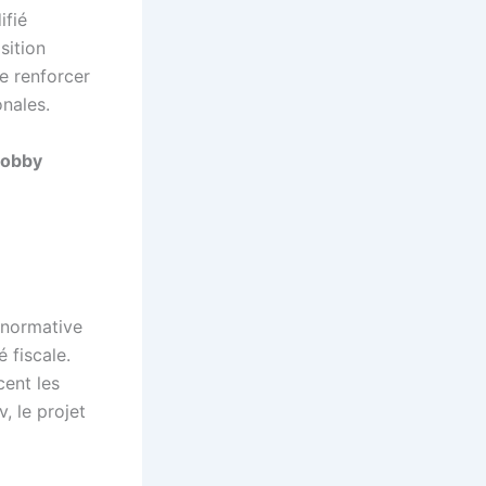
ifié
sition
e renforcer
onales.
 lobby
 normative
 fiscale.
cent les
, le projet