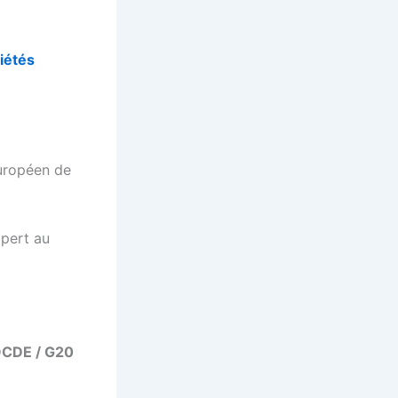
iétés
européen de
xpert au
 OCDE / G20