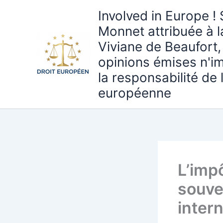
Aller
Involved in Europe ! 
au
Monnet attribuée à 
contenu
Viviane de Beaufort,
opinions émises n'i
la responsabilité de
européenne
L’imp
souve
inter