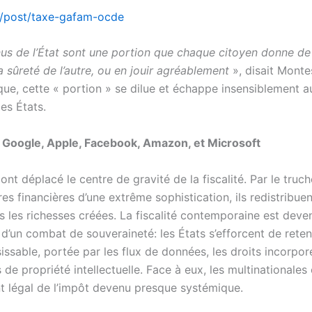
.fr/post/taxe-gafam-ocde
us de l’État sont une portion que chaque citoyen donne de
a sûreté de l’autre, ou en jouir agréablement
», disait Monte
ique, cette « portion » se dilue et échappe insensiblement a
es États.
 Google, Apple, Facebook, Amazon, et Microsoft
nt déplacé le centre de gravité de la fiscalité. Par le truc
res financières d’une extrême sophistication, ils redistribue
ts les richesses créées. La fiscalité contemporaine est deve
 d’un combat de souveraineté: les États s’efforcent de reten
sissable, portée par les flux de données, les droits incorpore
e propriété intellectuelle. Face à eux, les multinationales
t légal de l’impôt devenu presque systémique.