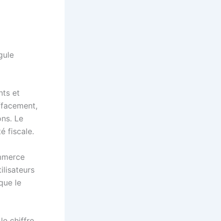
gule
nts et
effacement,
ons. Le
é fiscale.
ommerce
ilisateurs
que le
le chiffre