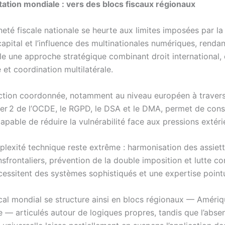
ation mondiale : vers des blocs fiscaux régionaux
eté fiscale nationale se heurte aux limites imposées par la
apital et l’influence des multinationales numériques, rendan
le une approche stratégique combinant droit international,
et coordination multilatérale.
ction coordonnée, notamment au niveau européen à travers
lier 2 de l’OCDE, le RGPD, le DSA et le DMA, permet de cons
capable de réduire la vulnérabilité face aux pressions extéri
lexité technique reste extrême : harmonisation des assiette
nsfrontaliers, prévention de la double imposition et lutte co
écessitent des systèmes sophistiqués et une expertise point
iscal mondial se structure ainsi en blocs régionaux — Amériq
e — articulés autour de logiques propres, tandis que l’abse