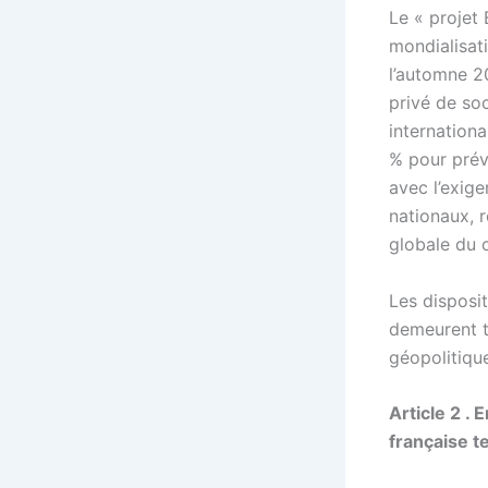
Le « projet
mondialisat
l’automne 20
privé de so
internationa
% pour prév
avec l’exige
nationaux, r
globale du 
Les disposi
demeurent tr
géopolitiqu
Article 2 .
française t