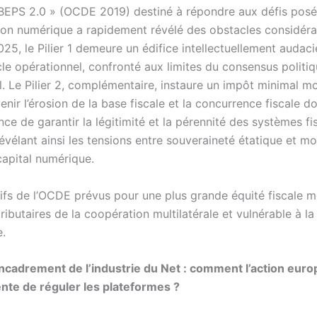
 BEPS 2.0 » (OCDE 2019) destiné à répondre aux défis posé
ion numérique a rapidement révélé des obstacles considéra
25, le Pilier 1 demeure un édifice intellectuellement audac
cle opérationnel, confronté aux limites du consensus politi
l. Le Pilier 2, complémentaire, instaure un impôt minimal m
enir l’érosion de la base fiscale et la concurrence fiscale
nce de garantir la légitimité et la pérennité des systèmes f
évélant ainsi les tensions entre souveraineté étatique et mo
capital numérique.
tifs de l’OCDE prévus pour une plus grande équité fiscale m
ibutaires de la coopération multilatérale et vulnérable à la 
e.
 Encadrement de l’industrie du Net : comment l’action eur
ente de réguler les plateformes ?