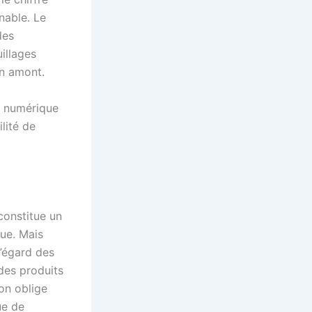
rnable. Le
des
illages
en amont.
u numérique
ilité de
constitue un
que. Mais
l’égard des
des produits
ion oblige
ue de