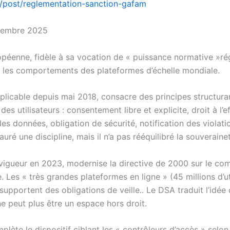
.fr/post/reglementation-sanction-gafam
vembre 2025
opéenne, fidèle à sa vocation de « puissance normative »ré
 les comportements des plateformes d’échelle mondiale.
plicable depuis mai 2018, consacre des principes structura
des utilisateurs : consentement libre et explicite, droit à l’
des données, obligation de sécurité, notification des violati
uré une discipline, mais il n’a pas rééquilibré la souverainet
vigueur en 2023, modernise la directive de 2000 sur le c
. Les « très grandes plateformes en ligne » (45 millions d’ut
upportent des obligations de veille.. Le DSA traduit l’idée 
e peut plus être un espace hors droit.
ète le dispositif ciblant les « contrôleurs d’accès » selon 