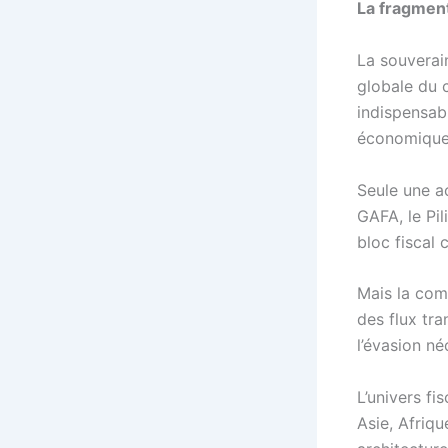
La fragment
La souverain
globale du c
indispensab
économique 
Seule une a
GAFA, le Pi
bloc fiscal 
Mais la comp
des flux tra
l’évasion n
L’univers f
Asie, Afriqu