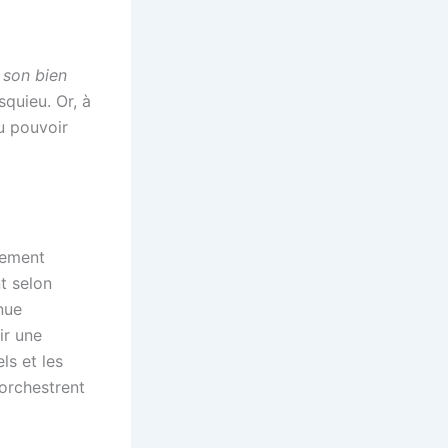
 son bien
squieu. Or, à
u pouvoir
hement
nt selon
nue
ir une
ls et les
 orchestrent