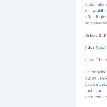
diplomatie 
leur
archite
effectif gl
sa souverain
Article 3 .
https://jss.
mardi 11 n
Le lobbying
qui influenc
Leurs
inves
textes pour 
de directiv