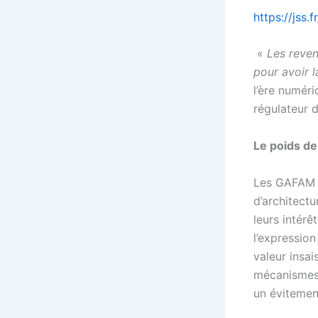
https://jss
«
Les reven
pour avoir l
l’ère numér
régulateur d
Le poids de
Les GAFAM o
d’architectu
leurs intérê
l’expression
valeur insai
mécanismes d
un évitemen