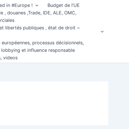
ed in #Europe !
Budget de l’UE
e , douanes ,Trade, IDE, ALE, OMC,
rciales
et libertés publiques , état de droit ~
s européennes, processus décisionnels,
, lobbying et influence responsable
s, videos