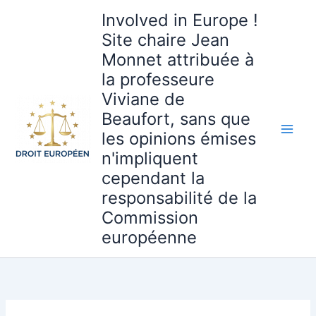
Aller
Involved in Europe !
au
Site chaire Jean
contenu
Monnet attribuée à
la professeure
Viviane de
Beaufort, sans que
les opinions émises
n'impliquent
cependant la
responsabilité de la
Commission
européenne