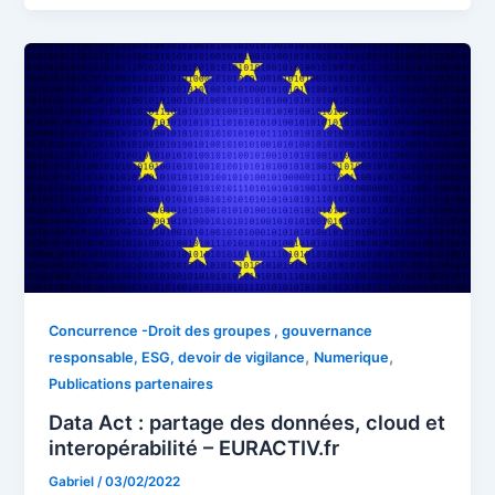
Concurrence -Droit des groupes , gouvernance
,
,
responsable, ESG, devoir de vigilance
Numerique
Publications partenaires
Data Act : partage des données, cloud et
interopérabilité – EURACTIV.fr
Gabriel
/
03/02/2022