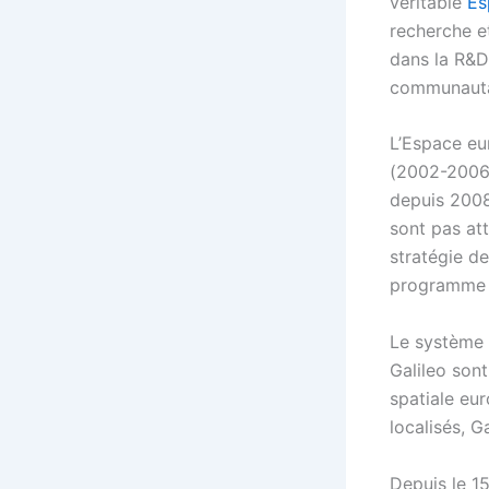
véritable
Es
recherche e
dans la R&D
communautai
L’Espace eu
(2002-2006)
depuis 2008
sont pas att
stratégie d
programme e
Le système 
Galileo
sont
spatiale eur
localisés, G
Depuis le 1