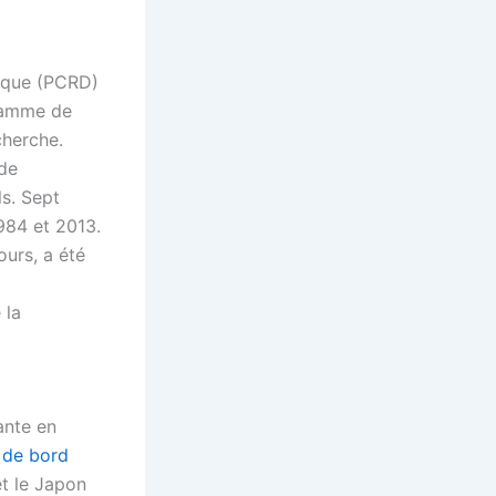
ique (PCRD)
ramme de
cherche.
 de
s. Sept
984 et 2013.
urs, a été
 la
ante en
 de bord
et le Japon