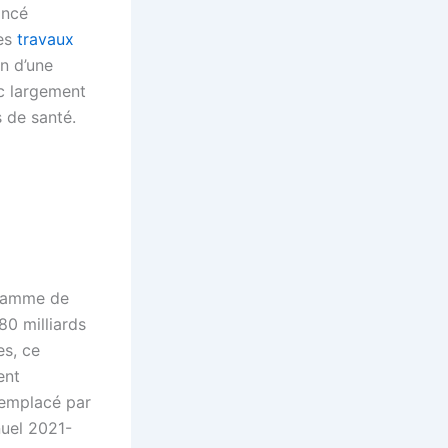
ancé
des
travaux
n d’une
c largement
 de santé.
gramme de
80 milliards
es, ce
ent
remplacé par
nuel 2021-