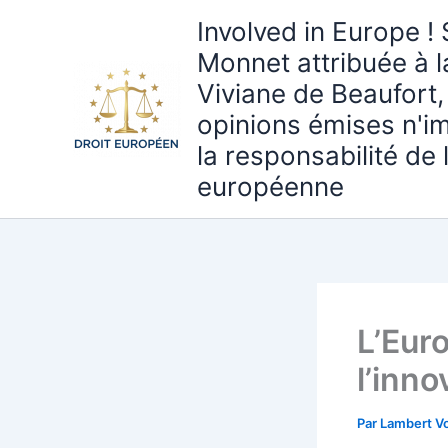
Aller
Involved in Europe ! 
au
Monnet attribuée à 
contenu
Viviane de Beaufort,
opinions émises n'i
la responsabilité de
européenne
L’Eur
l’inno
Par
Lambert Vo