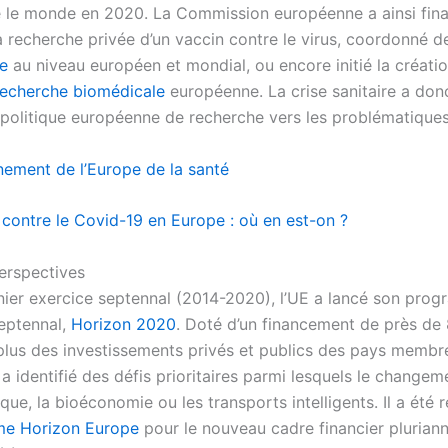
é le monde en 2020. La Commission européenne a ainsi fin
a recherche privée d’un vaccin contre le virus, coordonné 
e
au niveau européen et mondial, ou encore initié la créatio
echerche biomédicale
européenne. La crise sanitaire a don
a politique européenne de recherche vers les problématiques
nement de l’Europe de la santé
 contre le Covid-19 en Europe : où en est-on ?
erspectives
nier exercice septennal (2014-2020), l’UE a lancé son pro
eptennal,
Horizon 2020
. Doté d’un financement de près de 
 plus des investissements privés et publics des pays membr
 identifié des défis prioritaires parmi lesquels le changem
ue, la bioéconomie ou les transports intelligents. Il a été 
e Horizon Europe
pour le nouveau cadre financier plurian