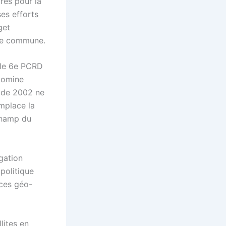
res pour la
es efforts
get
ole commune.
 le 6e PCRD
domine
e de 2002 ne
emplace la
champ du
gation
politique
ices géo-
lites en