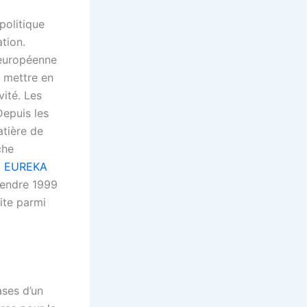
politique
tion.
 européenne
 mettre en
vité. Les
Depuis les
tière de
che
t
EUREKA
tendre 1999
rite parmi
ases d’un