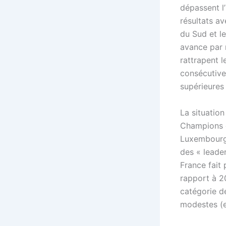
dépassent l’
résultats av
du Sud et l
avance par r
rattrapent l
consécutive
supérieures 
La situatio
Champions de
Luxembourg 
des « leader
France fait
rapport à 20
catégorie de
modestes (e