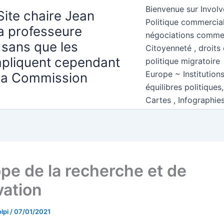
Bienvenue sur Involv
Site chaire Jean
Politique commercial
la professeure
négociations comme
 sans que les
Citoyenneté , droits 
mpliquent cependant
politique migratoire
Europe ~ Institution
 la Commission
équilibres politiques
Cartes , Infographie
ope de la recherche et de
vation
lpi
/
07/01/2021