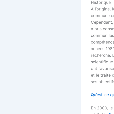
Historique
A l’origine,
commune en 
Cependant, 
a pris cons
commun les 
compétences
années 1980
recherche. 
scientifiqu
ont favoris
et le traité
ses objectif
Qu’est-ce q
En 2000, le