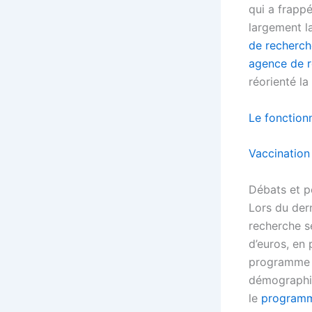
qui a frapp
largement l
de recherch
agence de r
réorienté l
Le fonction
Vaccination
Débats et p
Lors du der
recherche s
d’euros, en
programme a
démographiq
le
programm