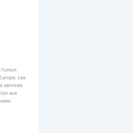
 l’Union
 Europe. Les
es services
tion aux
euses.