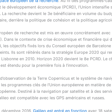
pace européen de la recherche
. Au fil des programmes-cad
t le développement économique (PCRD), l’Union intensifie s
. La recherche devient le 3e bénéficiaire en volume du bud
re, derrière la politique de cohésion et la politique agric
ropéen de recherche est mis en œuvre concrètement avec
. Dans le contexte de crise économique et financière qui 
, les objectifs fixés lors du Conseil européen de Barcelon
eints. Ils sont réitérés dans la stratégie Europe 2020 qui r
e Lisbonne en 2010. Horizon 2020 devient le 8e PCRD. Le 
st étendu pour la première fois à l’innovation.
d’observation de la Terre
Copernicus
et le système de navi
 les programmes clés de l’Union européenne en matière de 
opéenne. Destiné à la navigation par satellite et à des serv
alileo est compatible avec les GPS américains et russes.
5 décembre 2016,
Galileo est entré en fonction
avec 18 satel