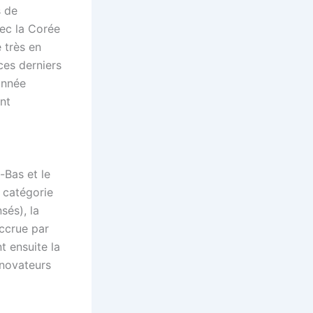
s de
vec la Corée
 très en
 ces derniers
 année
nt
-Bas et le
 catégorie
sés), la
accrue par
t ensuite la
nnovateurs