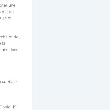
mpter une
érie de
ques et
rche et de
 la
iqués dans
e spatiale
 Covid-19