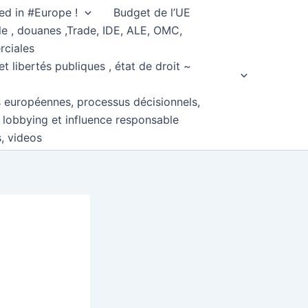
ed in #Europe !
Budget de l’UE
e , douanes ,Trade, IDE, ALE, OMC,
rciales
et libertés publiques , état de droit ~
s européennes, processus décisionnels,
, lobbying et influence responsable
s, videos