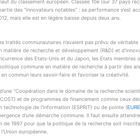
 haut du classement européen. Classée 10e (sur 37 pays rece
partie des “innovateurs notables” : sa performance s’est ac
12, mais elle est en légère baisse depuis deux ans.
 les traités communautaires n’avaient pas prévu de véritable 
matière de recherche et développement (R&D) et d’innova
oncurrence des Etats-Unis et du Japon, les Etats membres o
olitique commune en matière de recherche à partir des a
en commun leurs savoir-faire et favoriser la créativité.
 d’une “Coopération dans le domaine de la recherche scienti
 (COST) et de programmes de financement comme ceux dédi
n technologie de l’information (ESPRIT) ou de pointe (
EUR
émergence d’une démarche commune. Il faut ensuite attendre 
de 1997 pour que la politique de la recherche soit inscrite
e l’Union européenne.