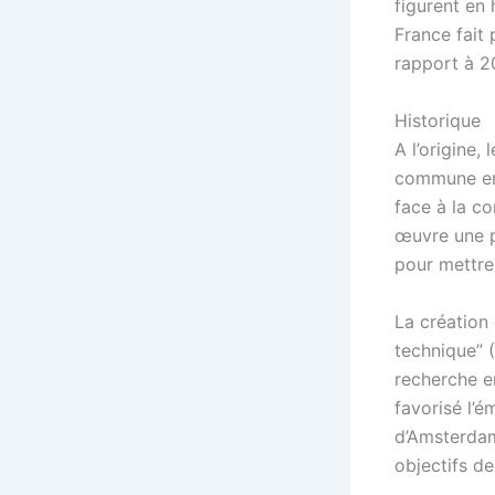
figurent en
France fait 
rapport à 20
Historique
A l’origine,
commune en 
face à la c
œuvre une p
pour mettre 
La création
technique”
recherche e
favorisé l’
d’Amsterdam 
objectifs d