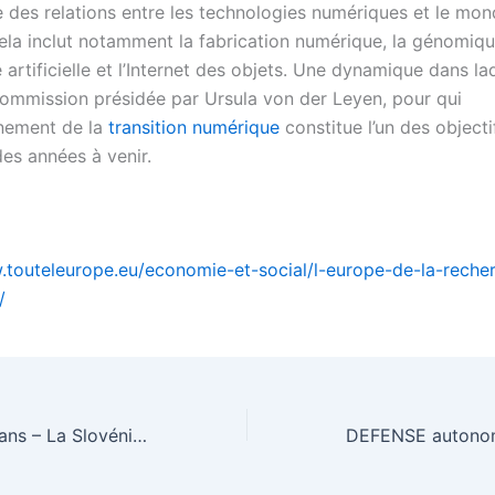
e des relations entre les technologies numériques et le mo
ela inclut notamment la fabrication numérique, la génomiqu
ce artificielle et l’Internet des objets. Une dynamique dans laq
 Commission présidée par Ursula von der Leyen, pour qui
nement de la
transition numérique
constitue l’un des objecti
des années à venir.
.touteleurope.eu/economie-et-social/l-europe-de-la-reche
/
sommet UE-Balkans – La Slovénie veut en faire un événement régulier – EURACTIV.fr