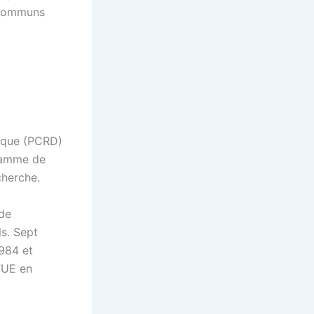
s communs
ique (PCRD)
ramme de
cherche.
 de
s. Sept
984 et
’UE en