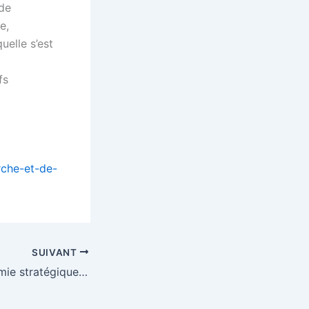
nde
e,
uelle s’est
fs
rche-et-de-
SUIVANT
DEFENSE autonomie stratégique dépendance à l’égard des USA – EURACTIV.fr