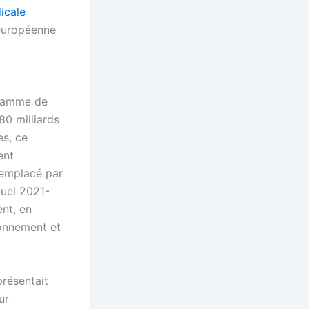
icale
 européenne
gramme de
80 milliards
es, ce
ent
remplacé par
nuel 2021-
nt, en
ronnement et
résentait
ur