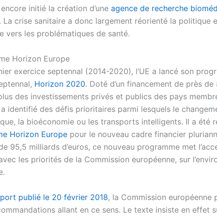
encore initié la création d’une
agence de recherche bioméd
 La crise sanitaire a donc largement réorienté la politique
e vers les problématiques de santé.
me Horizon Europe
nier exercice septennal (2014-2020), l’UE a lancé son pro
eptennal,
Horizon 2020
. Doté d’un financement de près de 
 plus des investissements privés et publics des pays membr
 identifié des défis prioritaires parmi lesquels le changem
ue, la bioéconomie ou les transports intelligents. Il a été 
e Horizon Europe
pour le nouveau cadre financier plurian
de 95,5 milliards d’euros, ce nouveau programme met l’acce
avec les priorités de la Commission européenne, sur l’envi
e.
port publié le 20 février 2018
, la Commission européenne p
ommandations allant en ce sens. Le texte insiste en effet s