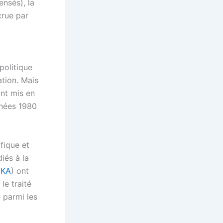
nsés), la
crue par
politique
tion. Mais
nt mis en
nnées 1980
fique et
és à la
EKA
) ont
le traité
 parmi les