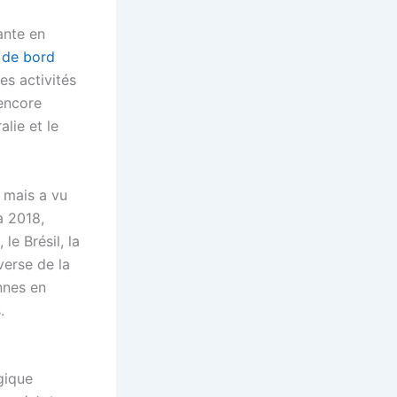
ante en
 de bord
les activités
 encore
alie et le
n mais a vu
à 2018,
le Brésil, la
verse de la
nnes en
.
gique