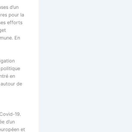
ases d’un
res pour la
es efforts
get
mmune. En
igation
politique
ntré en
 autour de
 Covid-19.
ée d’un
européen et