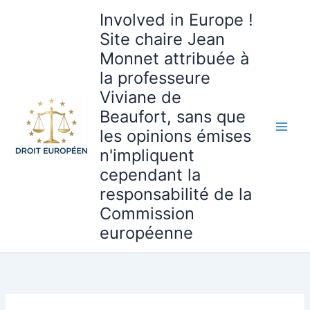
Aller
Involved in Europe !
au
Site chaire Jean
contenu
Monnet attribuée à
la professeure
Viviane de
Beaufort, sans que
les opinions émises
n'impliquent
cependant la
responsabilité de la
Commission
européenne