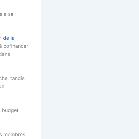
s à se
 de la
à cofinancer
dans
che, tandis
de
u budget
ats membres