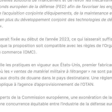
uvelles solutions de financement et de revoir les mécanism
onds européen de la défense (FED) afin de favoriser les e
 l’acquisition conjointe d’équipements, de la maintenance e
 en plus du développement conjoint des technologies de d
»
.
erait fixée au début de l’année 2023, ce qui laisserait suf
que la proposition soit compatible avec les règles de l’Org
u commerce (OMC).
lle les pratiques en vigueur aux États-Unis, premier fabric
où les
« ventes de matériel militaire à l’étranger »
ne sont pa
 aux droits de douane dans le pays destinataire. Une régle
applique à l’agence d’approvisionnement de l’OTAN.
xperts de la Commission européenne, une exonération de l
une concurrence équitable entre l’industrie de la défense e