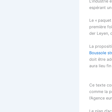
L’industrie 
espérant un
Le « paquet
première fo
der Leyen, d
La proposit
Boussole st
doit être a
aura lieu fi
Ce texte co
comme la pr
l’Agence eu
Le plan d’ac