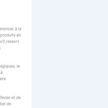
enoncer à la
 produits en
’il ressort
n
égiques, le
 à
aire
éfense et de
tiel de