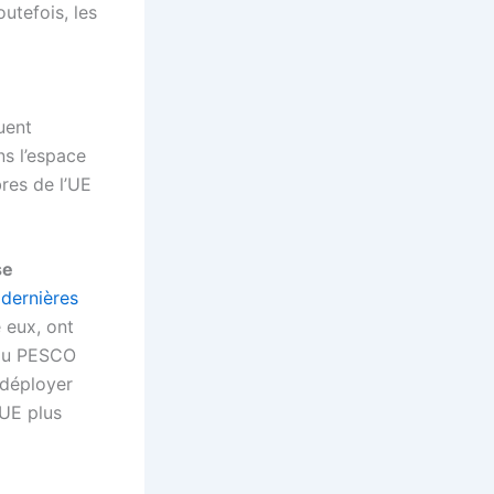
utefois, les
uent
s l’espace
res de l’UE
se
dernières
 eux, ont
 ou PESCO
 déployer
’UE plus