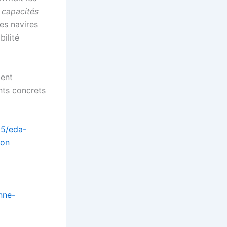
x capacités
es navires
bilité
ient
nts concrets
05/eda-
ion
nne-