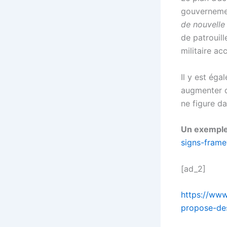
gouvernemen
de nouvelle
de patrouill
militaire ac
Il y est ég
augmenter d
ne figure d
Un exemple
signs-fram
[ad_2]
https://www
propose-des