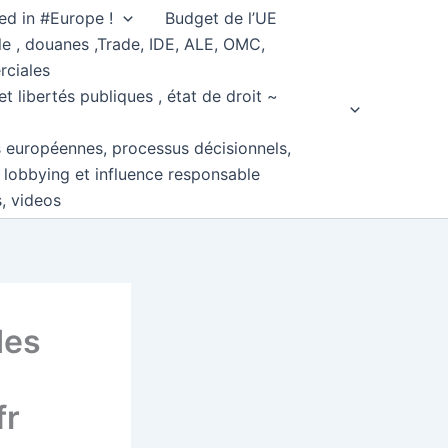
ed in #Europe !
Budget de l’UE
e , douanes ,Trade, IDE, ALE, OMC,
rciales
et libertés publiques , état de droit ~
s européennes, processus décisionnels,
, lobbying et influence responsable
s, videos
des
fr