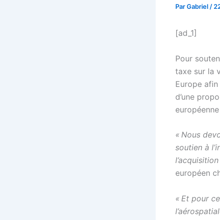
Par
Gabriel
/
2
[ad_1]
Pour souten
taxe sur la
Europe afin 
d’une propo
européenne 
« Nous devo
soutien à l’
l’acquisitio
européen ch
« Et pour ce
l’aérospatia