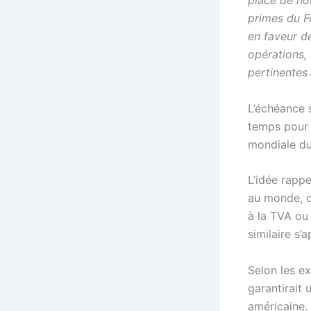
place de no
primes du F
en faveur de
opérations,
pertinentes 
L’échéance s
temps pour 
mondiale d
L’idée rappe
au monde, 
à la TVA ou
similaire s’
Selon les e
garantirait 
américaine.