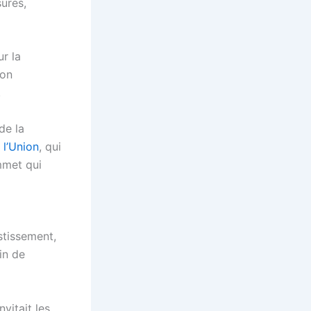
sures,
r la
von
.
de la
 l’Union
, qui
mmet qui
stissement,
in de
vitait les