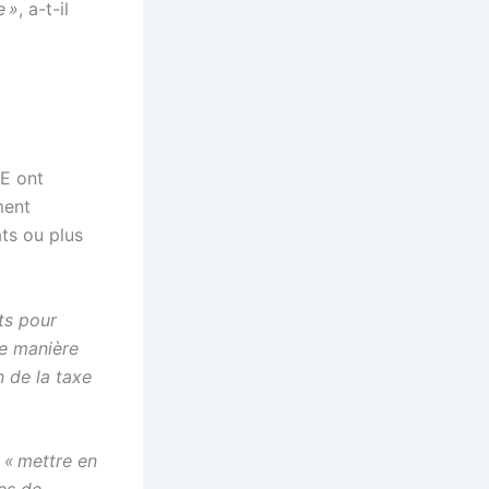
e »
, a-t-il
UE ont
ment
ats ou plus
ts pour
de manière
 de la taxe
e
« mettre en