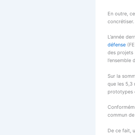
En outre, ce
concrétiser.
L’année der
défense
(FED
des projets
l’ensemble d
Sur la somme
que les 5,3
prototypes 
Conformémen
commun de l
De ce fait,