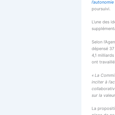
l’autonomie
poursuivi.
L’une des id
supplémenta
Selon l’Age
dépensé 37 
4,1 milliard
ont travaill
« La Commis
inciter à l
collaborati
sur la valeu
La propositi