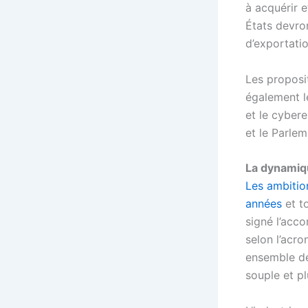
à acquérir 
États devro
d’exportatio
Les proposit
également 
et le cyber
et le Parle
La dynamiqu
Les ambitio
années
et to
signé l’acc
selon l’acro
ensemble de
souple et p