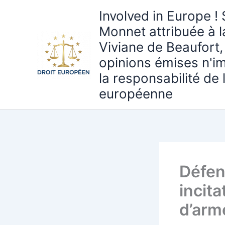
Aller
Involved in Europe ! 
au
Monnet attribuée à 
contenu
Viviane de Beaufort,
opinions émises n'i
la responsabilité de
européenne
Défen
incita
d’arm