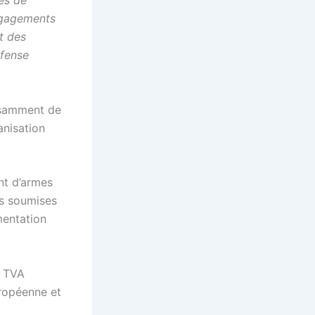
es de
ngagements
t des
éfense
fisamment de
anisation
ant d’armes
s soumises
mentation
a TVA
uropéenne et