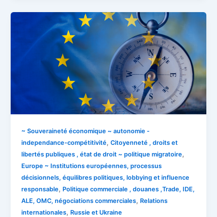
~ Souveraineté économique ~ autonomie -
,
independance-compétitivité
Citoyenneté , droits et
,
libertés publiques , état de droit ~ politique migratoire
Europe ~ Institutions européennes, processus
décisionnels, équilibres politiques, lobbying et influence
,
responsable
Politique commerciale , douanes ,Trade, IDE,
,
ALE, OMC, négociations commerciales
Relations
,
internationales
Russie et Ukraine