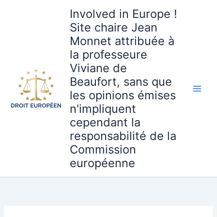
Aller
Involved in Europe !
au
Site chaire Jean
contenu
Monnet attribuée à
la professeure
Viviane de
Beaufort, sans que
les opinions émises
n'impliquent
cependant la
responsabilité de la
Commission
européenne