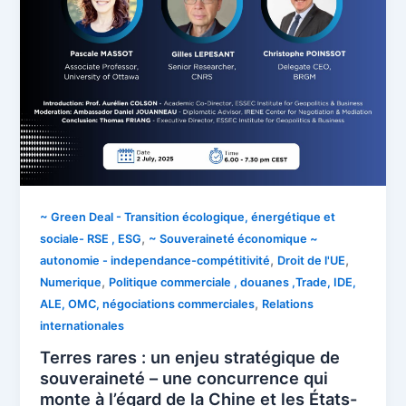
~ Green Deal - Transition écologique, énergétique et
,
sociale- RSE , ESG
~ Souveraineté économique ~
,
,
autonomie - independance-compétitivité
Droit de l'UE
,
Numerique
Politique commerciale , douanes ,Trade, IDE,
,
ALE, OMC, négociations commerciales
Relations
internationales
Terres rares : un enjeu stratégique de
souveraineté – une concurrence qui
monte à l’égard de la Chine et les États-