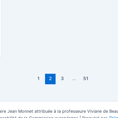
1
2
3
…
51
ire Jean Monnet attribuée à la professeure Viviane de Beau