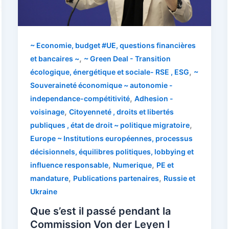
~ Economie, budget #UE, questions financières
,
et bancaires ~
~ Green Deal - Transition
,
écologique, énergétique et sociale- RSE , ESG
~
Souveraineté économique ~ autonomie -
,
independance-compétitivité
Adhesion -
,
voisinage
Citoyenneté , droits et libertés
,
publiques , état de droit ~ politique migratoire
Europe ~ Institutions européennes, processus
décisionnels, équilibres politiques, lobbying et
,
,
influence responsable
Numerique
PE et
,
,
mandature
Publications partenaires
Russie et
Ukraine
Que s’est il passé pendant la
Commission Von der Leyen I