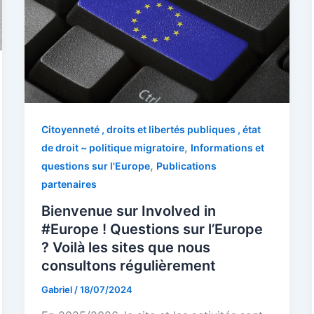
Citoyenneté , droits et libertés publiques , état
,
de droit ~ politique migratoire
Informations et
,
questions sur l'Europe
Publications
partenaires
Bienvenue sur Involved in
#Europe ! Questions sur l’Europe
? Voilà les sites que nous
consultons régulièrement
Gabriel
/
18/07/2024