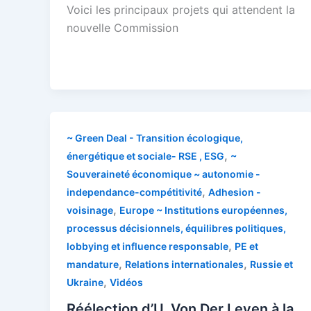
Voici les principaux projets qui attendent la
nouvelle Commission
~ Green Deal - Transition écologique,
,
énergétique et sociale- RSE , ESG
~
Souveraineté économique ~ autonomie -
,
independance-compétitivité
Adhesion -
,
voisinage
Europe ~ Institutions européennes,
processus décisionnels, équilibres politiques,
,
lobbying et influence responsable
PE et
,
,
mandature
Relations internationales
Russie et
,
Ukraine
Vidéos
Réélection d’U. Von Der Leyen à la