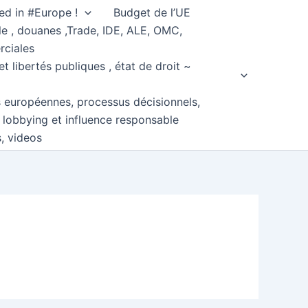
ed in #Europe !
Budget de l’UE
e , douanes ,Trade, IDE, ALE, OMC,
rciales
et libertés publiques , état de droit ~
s européennes, processus décisionnels,
, lobbying et influence responsable
s, videos