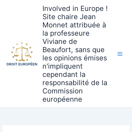
Aller
Involved in Europe !
au
Site chaire Jean
contenu
Monnet attribuée à
la professeure
Viviane de
Beaufort, sans que
les opinions émises
n'impliquent
cependant la
responsabilité de la
Commission
européenne