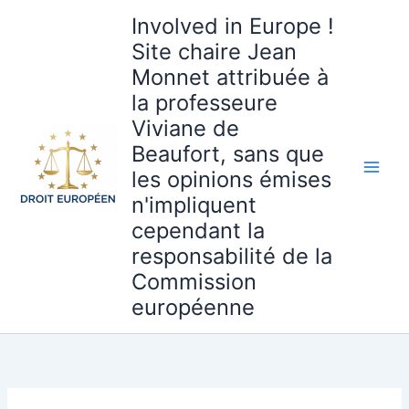
Aller
Involved in Europe !
au
Site chaire Jean
contenu
Monnet attribuée à
la professeure
Viviane de
Beaufort, sans que
les opinions émises
n'impliquent
cependant la
responsabilité de la
Commission
européenne