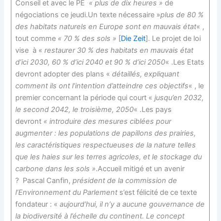
Conseil et avec le PE
« plus de dix heures »
de
négociations ce jeudi.Un texte nécessaire »
plus de 80 %
des habitats naturels en Europe sont en mauvais état
« ,
tout comme
« 70 % des sols »
[
Die Zeit
]. Le projet de loi
vise à «
restaurer 30 % des habitats en mauvais état
d’ici 2030, 60 % d’ici 2040 et 90 % d’ici 2050
« .Les Etats
devront adopter des plans «
détaillés, expliquant
comment ils ont l’intention d’atteindre ces objectifs
« , le
premier concernant la période qui court «
jusqu’en 2032,
le second 2042, le troisième, 2050
« .Les pays
devront
« introduire des mesures ciblées pour
augmenter : les populations de papillons des prairies,
les caractéristiques respectueuses de la nature telles
que les haies sur les terres agricoles, et le stockage du
carbone dans les sols »
.Accueil mitigé et un avenir
? Pascal Canfin,
président de la commission de
l’Environnement du Parlement
s’est félicité de ce texte
fondateur : «
aujourd’hui, il n’y a aucune gouvernance de
la biodiversité à l’échelle du continent. Le concept