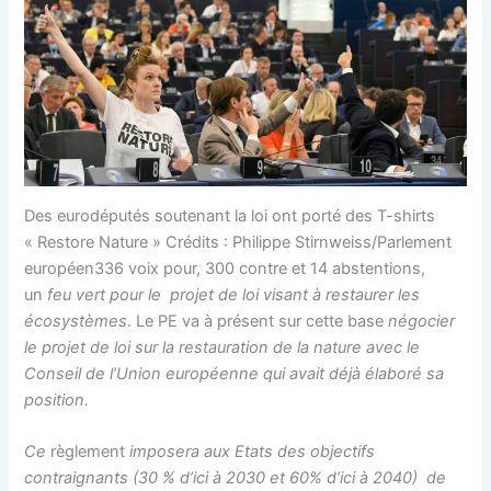
Des eurodéputés soutenant la loi ont porté des T-shirts
« Restore Nature » Crédits : Philippe Stirnweiss/Parlement
européen336 voix pour, 300 contre et 14 abstentions,
un
feu vert pour le projet de loi visant à restaurer les
écosystèmes
. Le PE va à présent sur cette base
négocier
le projet de loi sur la restauration de la nature avec le
Conseil de l’Union européenne qui avait déjà élaboré sa
position.
Ce
règlement
imposera aux Etats des objectifs
contraignants (30 % d’ici à 2030 et 60% d’ici à 2040) de