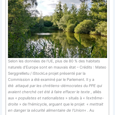
Selon les données de l’UE, plus de 80 % des habitats
naturels d’Europe sont en mauvais état – Crédits : Mateo
Serggrellietu / iStockLe projet présenté par la
Commission a été examiné par le Parlement. Il y a
été
attaqué par les chrétiens-démocrates du PPE qui
avaient cherché cet été à faire effacer le texte ,
alliés
aux «
populistes et nationalistes
» situés à «
l’extrême-
droite
» de l’hémicycle, arguant que le projet «
mettrait
en danger la sécurité alimentaire de l’Union
« . Au