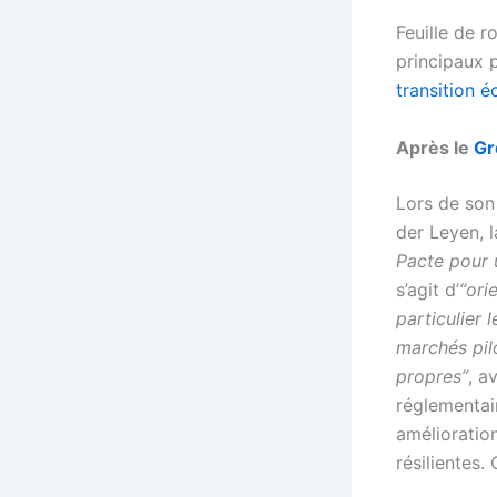
Feuille de r
principaux 
transition 
Après le
Gr
Lors de son
der Leyen, 
Pacte pour 
s’agit d’
“ori
particulier 
marchés pil
propres”
, a
réglementair
amélioratio
résilientes.