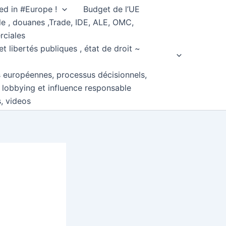
ed in #Europe !
Budget de l’UE
e , douanes ,Trade, IDE, ALE, OMC,
rciales
et libertés publiques , état de droit ~
s européennes, processus décisionnels,
, lobbying et influence responsable
s, videos