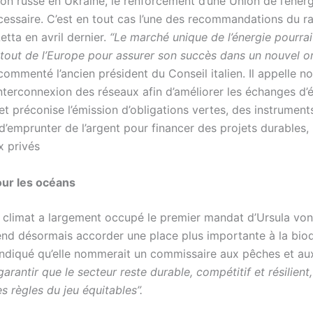
ion russe en Ukraine, le renforcement d’une Union de l’éner
cessaire. C’est en tout cas l’une des recommandations du r
etta en avril dernier.
“Le marché unique de l’énergie pourrai
 atout de l’Europe pour assurer son succès dans un nouvel o
ommenté l’ancien président du Conseil italien. Il appelle 
interconnexion des réseaux afin d’améliorer les échanges d’é
et préconise l’émission d’obligations vertes, des instrument
’emprunter de l’argent pour financer des projets durables, 
x privés
our les océans
e climat a largement occupé le premier mandat d’Ursula von
tend désormais accorder une place plus importante à la biod
i indiqué qu’elle nommerait un commissaire aux pêches et a
arantir que le secteur reste durable, compétitif et résilient,
s règles du jeu équitables”.