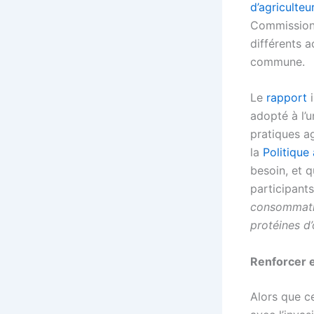
d’agriculteu
Commission 
différents 
commune.
Le
rapport
i
adopté à l’u
pratiques ag
la
Politique
besoin, et q
participants
consommatio
protéines d’
Renforcer e
Alors que c