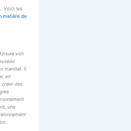
… Voici les
n matière de
 Ursula von
ouveau
n mandat. Il
ie, en
e créer des
gies
nvironnement
ent, une
visionnement
on.