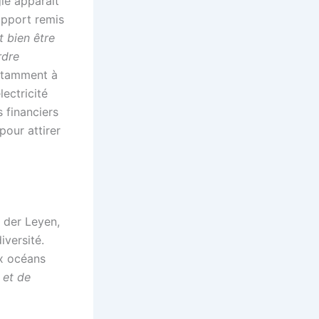
gie apparaît
apport remis
t bien être
rdre
notamment à
lectricité
s financiers
pour attirer
 der Leyen,
iversité.
ux océans
 et de