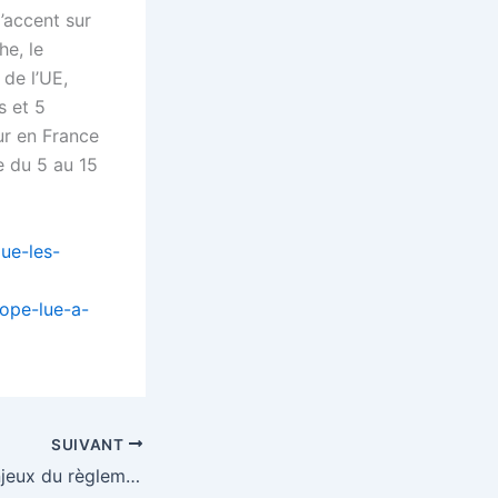
’accent sur
he, le
 de l’UE,
s et 5
ur en France
e du 5 au 15
que-les-
ope-lue-a-
SUIVANT
Déforestation : enjeux du règlement européen