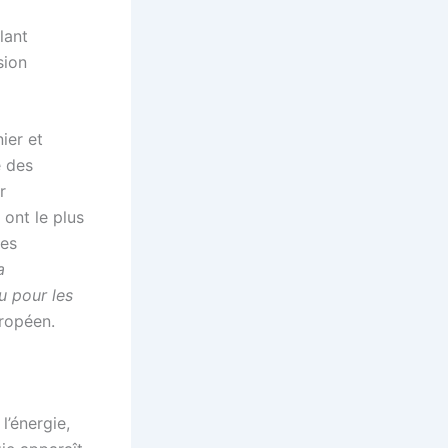
lant
sion
ier et
e des
r
 ont le plus
les
a
u pour les
uropéen.
l’énergie,