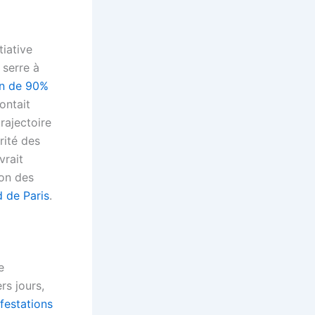
iative
 serre à
on de 90%
ontait
rajectoire
rité des
vrait
ion des
 de Paris
.
e
rs jours,
festations