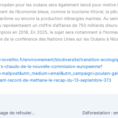
ropéen pour les océans sera également lancé pour mettre l
ent de l’économie bleue, comme le tourisme littoral, la pêc
aritime ou encore la production d’énergies marines. Au sein
 représentaient un chiffre d’affaires de 750 milliards d’euro
emplois en 2018. En 2025, le sujet sera notamment à l’honne
ue de la conférence des Nations Unies sur les Océans à Nic
.novethic.fr/environnement/biodiversite/transition-ecologi
ers-chauds-de-la-nouvelle-commission-europeenne?
=mailpoet&utm_medium=email&utm_campaign=poulain-gal
rant-record-de-methane-le-recap-du-13-septembre-373
L’Allemagne envisage de refouler les exilés en situation irrégulière