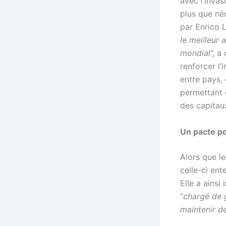
avec l’invas
plus que né
par Enrico L
le meilleur
mondial”,
a c
renforcer l’
entre pays, 
permettant d
des capitau
Un pacte p
Alors que l
celle-ci en
Elle a ains
“
chargé de g
maintenir de