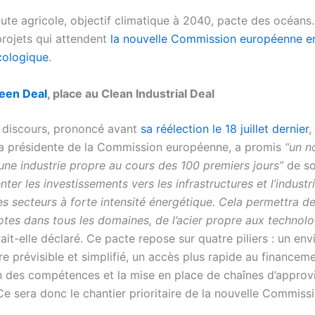
oute agricole, objectif climatique à 2040, pacte des océans
projets qui attendent
la nouvelle Commission européenne e
écologique
.
een Deal
, place au Clean Industrial Deal
 discours, prononcé avant
sa réélection le 18 juillet dernier
,
la présidente de la Commission européenne, a promis
“un n
une industrie propre au cours des 100 premiers jours”
de so
enter les investissements vers les infrastructures et l’industr
les secteurs à forte intensité énergétique. Cela permettra d
otes dans tous les domaines, de l’acier propre aux technolo
vait-elle déclaré. Ce pacte repose sur quatre piliers : un e
e prévisible et simplifié, un accès plus rapide au financem
n des compétences et la mise en place de chaînes d’appro
 Ce sera donc le chantier prioritaire de la nouvelle Commissi