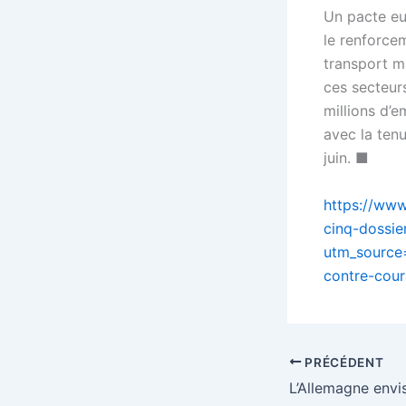
Un pacte eu
le renforcem
transport m
ces secteurs
millions d’
avec la ten
juin. ■
https://www
cinq-dossi
utm_source
contre-cou
PRÉCÉDENT