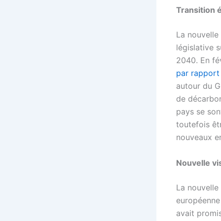
Transition 
La nouvelle
législative 
2040. En fé
par rapport
autour du Gr
de décarbon
pays se sont
toutefois ê
nouveaux en
Nouvelle vis
La nouvelle
européenne p
avait promi