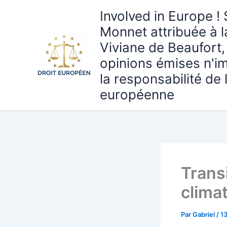
Aller
Involved in Europe ! 
au
Monnet attribuée à 
contenu
Viviane de Beaufort,
opinions émises n'i
la responsabilité de
européenne
Transi
clima
Par
Gabriel
/
1