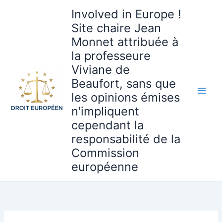
Aller
Involved in Europe !
au
Site chaire Jean
contenu
Monnet attribuée à
la professeure
Viviane de
Beaufort, sans que
les opinions émises
n'impliquent
cependant la
responsabilité de la
Commission
européenne