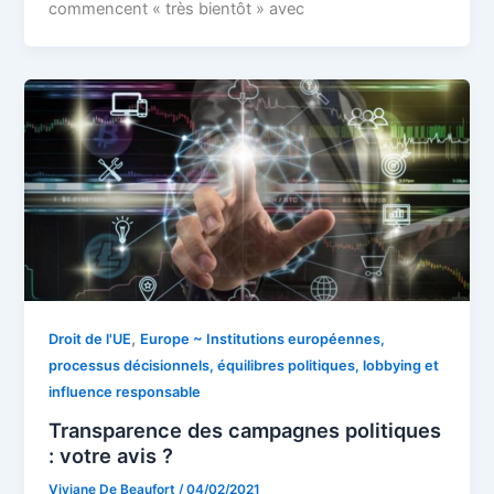
commencent « très bientôt » avec
,
Droit de l'UE
Europe ~ Institutions européennes,
processus décisionnels, équilibres politiques, lobbying et
influence responsable
Transparence des campagnes politiques
: votre avis ?
Viviane De Beaufort
/
04/02/2021