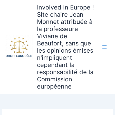
Aller
Involved in Europe !
au
Site chaire Jean
contenu
Monnet attribuée à
la professeure
Viviane de
Beaufort, sans que
les opinions émises
n'impliquent
cependant la
responsabilité de la
Commission
européenne