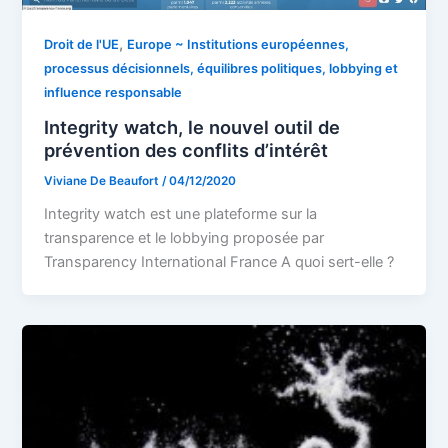
,
Droit de l'UE
Europe ~ Institutions européennes,
processus décisionnels, équilibres politiques, lobbying et
influence responsable
Integrity watch, le nouvel outil de
prévention des conflits d’intérêt
Viviane De Beaufort
/
04/12/2020
Integrity watch est une plateforme sur la
transparence et le lobbying proposée par
Transparency International France A quoi sert-elle ?