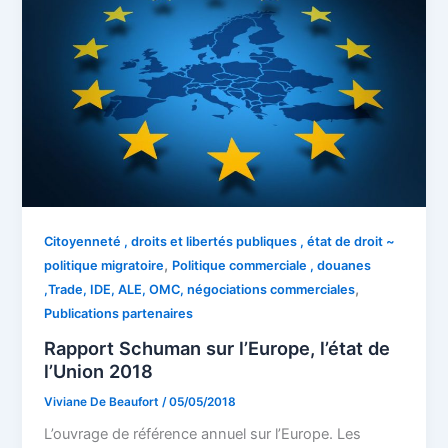
Citoyenneté , droits et libertés publiques , état de droit ~
,
politique migratoire
Politique commerciale , douanes
,
,Trade, IDE, ALE, OMC, négociations commerciales
Publications partenaires
Rapport Schuman sur l’Europe, l’état de
l’Union 2018
Viviane De Beaufort
/
05/05/2018
L’ouvrage de référence annuel sur l’Europe. Les