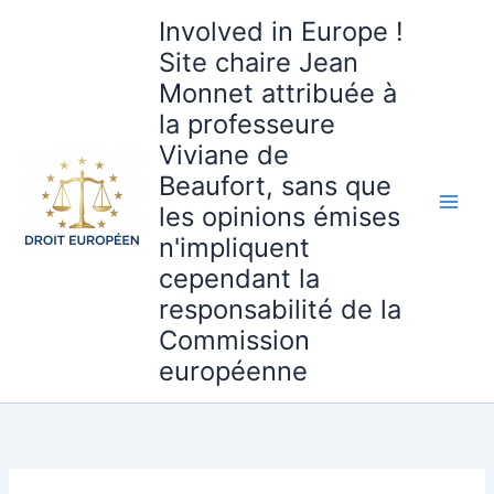
Aller
Involved in Europe !
au
Site chaire Jean
contenu
Monnet attribuée à
la professeure
Viviane de
Beaufort, sans que
les opinions émises
n'impliquent
cependant la
responsabilité de la
Commission
européenne