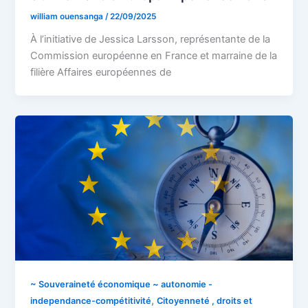
william ouensanga
/
22/09/2025
À l’initiative de Jessica Larsson, représentante de la
Commission européenne en France et marraine de la
filière Affaires européennes de
~ Souveraineté économique ~ autonomie -
,
independance-compétitivité
Citoyenneté , droits et