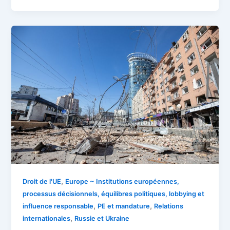
,
Droit de l'UE
Europe ~ Institutions européennes,
processus décisionnels, équilibres politiques, lobbying et
,
,
influence responsable
PE et mandature
Relations
,
internationales
Russie et Ukraine