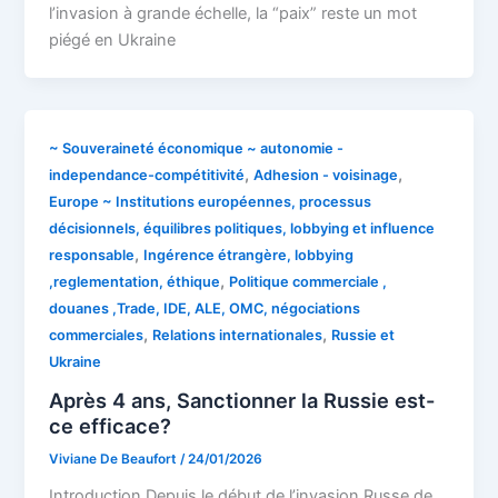
l’invasion à grande échelle, la “paix” reste un mot
piégé en Ukraine
~ Souveraineté économique ~ autonomie -
,
,
independance-compétitivité
Adhesion - voisinage
Europe ~ Institutions européennes, processus
décisionnels, équilibres politiques, lobbying et influence
,
responsable
Ingérence étrangère, lobbying
,
,reglementation, éthique
Politique commerciale ,
douanes ,Trade, IDE, ALE, OMC, négociations
,
,
commerciales
Relations internationales
Russie et
Ukraine
Après 4 ans, Sanctionner la Russie est-
ce efficace?
Viviane De Beaufort
/
24/01/2026
Introduction Depuis le début de l’invasion Russe de