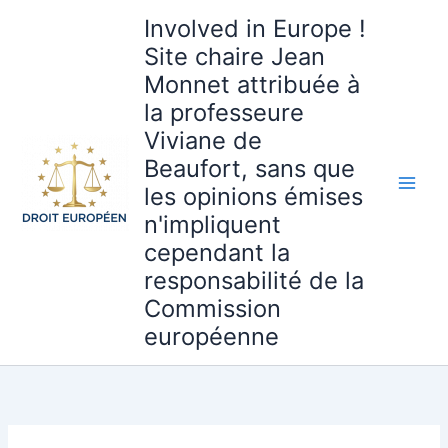
Aller
Involved in Europe !
au
Site chaire Jean
contenu
Monnet attribuée à
la professeure
Viviane de
Beaufort, sans que
les opinions émises
n'impliquent
cependant la
responsabilité de la
Commission
européenne