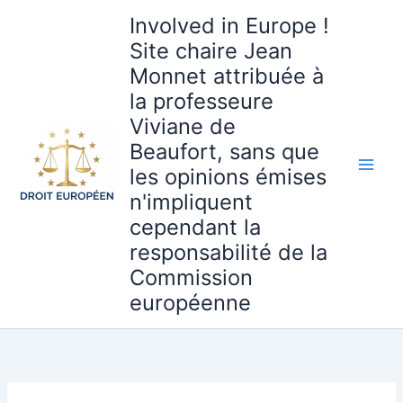
Aller
Involved in Europe !
au
Site chaire Jean
contenu
Monnet attribuée à
la professeure
Viviane de
Beaufort, sans que
les opinions émises
n'impliquent
cependant la
responsabilité de la
Commission
européenne