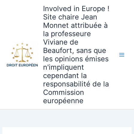
Aller
Involved in Europe !
au
Site chaire Jean
contenu
Monnet attribuée à
la professeure
Viviane de
Beaufort, sans que
les opinions émises
n'impliquent
cependant la
responsabilité de la
Commission
européenne