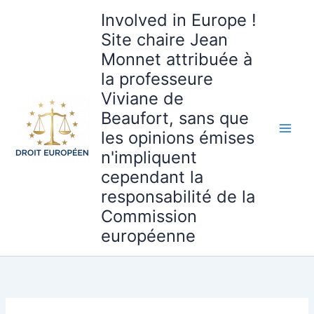
Aller
Involved in Europe !
au
Site chaire Jean
contenu
Monnet attribuée à
la professeure
Viviane de
Beaufort, sans que
les opinions émises
n'impliquent
cependant la
responsabilité de la
Commission
européenne