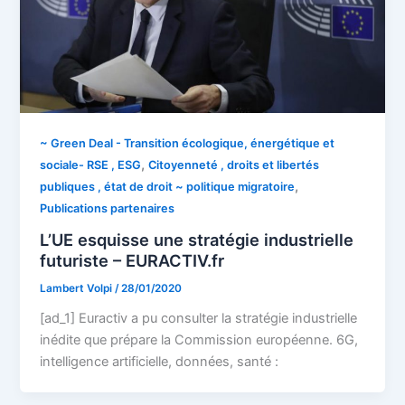
~ Green Deal - Transition écologique, énergétique et
,
sociale- RSE , ESG
Citoyenneté , droits et libertés
,
publiques , état de droit ~ politique migratoire
Publications partenaires
L’UE esquisse une stratégie industrielle
futuriste – EURACTIV.fr
Lambert Volpi
/
28/01/2020
[ad_1] Euractiv a pu consulter la stratégie industrielle
inédite que prépare la Commission européenne. 6G,
intelligence artificielle, données, santé :