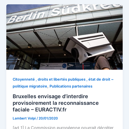
Citoyenneté , droits et libertés publiques , état de droit ~
,
politique migratoire
Publications partenaires
Bruxelles envisage d’interdire
provisoirement la reconnaissance
faciale – EURACTIV.fr
Lambert Volpi
/
20/01/2020
[ad_1] La Commission européenne pourrait décréter