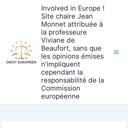
Aller
Involved in Europe !
au
Site chaire Jean
contenu
Monnet attribuée à
la professeure
Viviane de
Beaufort, sans que
les opinions émises
n'impliquent
cependant la
responsabilité de la
Commission
européenne