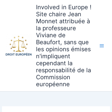
Aller
Involved in Europe !
au
Site chaire Jean
contenu
Monnet attribuée à
la professeure
Viviane de
Beaufort, sans que
les opinions émises
n'impliquent
cependant la
responsabilité de la
Commission
européenne