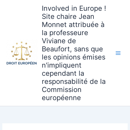
Aller
Involved in Europe !
au
Site chaire Jean
contenu
Monnet attribuée à
la professeure
Viviane de
Beaufort, sans que
les opinions émises
n'impliquent
cependant la
responsabilité de la
Commission
européenne