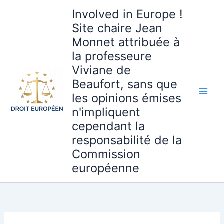
Aller
Involved in Europe !
au
Site chaire Jean
contenu
Monnet attribuée à
la professeure
Viviane de
Beaufort, sans que
les opinions émises
n'impliquent
cependant la
responsabilité de la
Commission
européenne