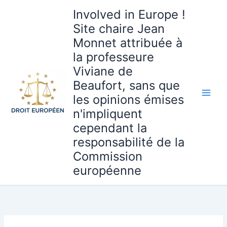
Aller
Involved in Europe !
au
Site chaire Jean
contenu
Monnet attribuée à
la professeure
Viviane de
Beaufort, sans que
les opinions émises
n'impliquent
cependant la
responsabilité de la
Commission
européenne