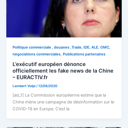
Politique commerciale , douanes ,Trade, IDE, ALE, OMC,
,
négociations commerciales
Publications partenaires
L’exécutif européen dénonce
officiellement les fake news de la Chine
– EURACTIV.fr
Lambert Volpi
/
12/06/2020
[ad_1] La Commission européenne estime que la
Chine mène une campagne de désinformation sur le
COVID-19 en Europe. C’est la