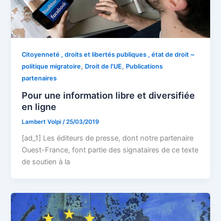
Citoyenneté , droits et libertés publiques , état de droit ~
,
,
politique migratoire
Droit de l'UE
Publications
partenaires
Pour une information libre et diversifiée
en ligne
Lambert Volpi
/
25/03/2019
[ad_1] Les éditeurs de presse, dont notre partenaire
Ouest-France, font partie des signataires de ce texte
de soutien à la