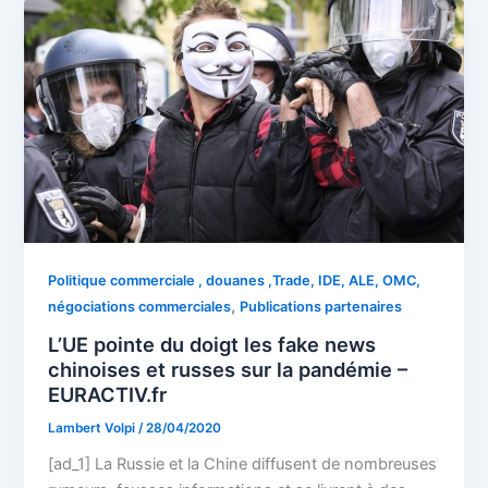
Politique commerciale , douanes ,Trade, IDE, ALE, OMC,
,
négociations commerciales
Publications partenaires
L’UE pointe du doigt les fake news
chinoises et russes sur la pandémie –
EURACTIV.fr
Lambert Volpi
/
28/04/2020
[ad_1] La Russie et la Chine diffusent de nombreuses