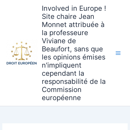
Aller
Involved in Europe !
au
Site chaire Jean
contenu
Monnet attribuée à
la professeure
Viviane de
Beaufort, sans que
les opinions émises
n'impliquent
cependant la
responsabilité de la
Commission
européenne