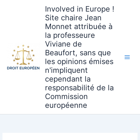
Aller
Involved in Europe !
au
Site chaire Jean
contenu
Monnet attribuée à
la professeure
Viviane de
Beaufort, sans que
les opinions émises
n'impliquent
cependant la
responsabilité de la
Commission
européenne