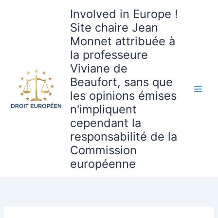
Aller
Involved in Europe !
au
Site chaire Jean
contenu
Monnet attribuée à
la professeure
Viviane de
Beaufort, sans que
les opinions émises
n'impliquent
cependant la
responsabilité de la
Commission
européenne