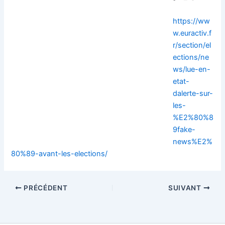
https://ww
w.euractiv.f
r/section/el
ections/ne
ws/lue-en-
etat-
dalerte-sur-
les-
%E2%80%8
9fake-
news%E2%
80%89-avant-les-elections/
PRÉCÉDENT
SUIVANT