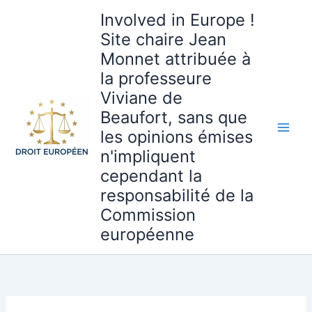
Aller
Involved in Europe !
au
Site chaire Jean
contenu
Monnet attribuée à
la professeure
Viviane de
Beaufort, sans que
les opinions émises
n'impliquent
cependant la
responsabilité de la
Commission
européenne