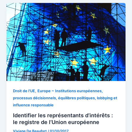
,
Droit de l'UE
Europe ~ Institutions européennes,
processus décisionnels, équilibres politiques, lobbying et
influence responsable
Identifier les représentants d’intérêts :
le registre de l’Union européenne
Viviane De Beaufort
/
01/10/2017