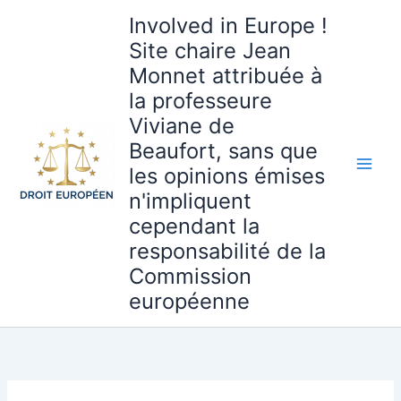
Aller
Involved in Europe !
au
Site chaire Jean
contenu
Monnet attribuée à
la professeure
Viviane de
Beaufort, sans que
les opinions émises
n'impliquent
cependant la
responsabilité de la
Commission
européenne