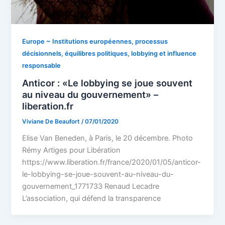
Europe ~ Institutions européennes, processus
décisionnels, équilibres politiques, lobbying et influence
responsable
Anticor : «Le lobbying se joue souvent
au niveau du gouvernement» –
liberation.fr
Viviane De Beaufort
/
07/01/2020
Elise Van Beneden, à Paris, le 20 décembre. Photo
Rémy Artiges pour Libération
https://www.liberation.fr/france/2020/01/05/anticor-
le-lobbying-se-joue-souvent-au-niveau-du-
gouvernement_1771733 Renaud Lecadre
L’association, qui défend la transparence