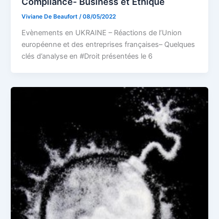
Compliance- Business et Ethique
Viviane De Beaufort
/
08/05/2022
Evènements en UKRAINE – Réactions de l’Union
européenne et des entreprises françaises– Quelques
clés d’analyse en #Droit présentées le 6