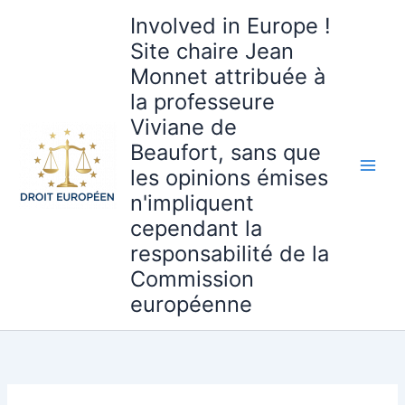
Aller
Involved in Europe !
au
Site chaire Jean
contenu
Monnet attribuée à
la professeure
Viviane de
Beaufort, sans que
les opinions émises
n'impliquent
cependant la
responsabilité de la
Commission
européenne