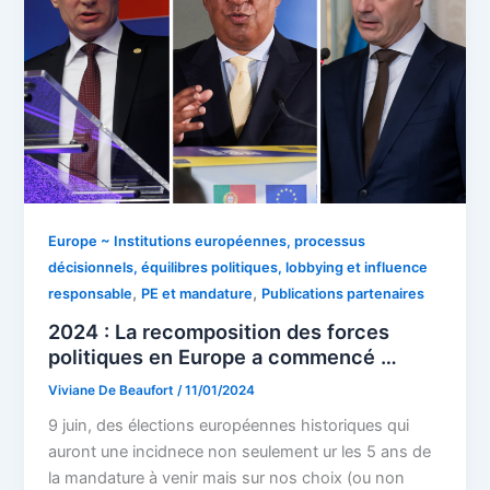
Europe ~ Institutions européennes, processus
décisionnels, équilibres politiques, lobbying et influence
,
,
responsable
PE et mandature
Publications partenaires
2024 : La recomposition des forces
politiques en Europe a commencé …
Viviane De Beaufort
/
11/01/2024
9 juin, des élections européennes historiques qui
auront une incidnece non seulement ur les 5 ans de
la mandature à venir mais sur nos choix (ou non