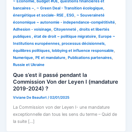
~ Economie, budget #UE, questions financières et
,
bancaires ~
~ Green Deal - Transition écologique,
,
énergétique et sociale- RSE , ESG
~ Souveraineté
,
économique ~ autonomie - independance-compétitivité
,
Adhesion - voisinage
Citoyenneté , droits et libertés
,
publiques , état de droit ~ politique migratoire
Europe ~
Institutions européennes, processus décisionnels,
,
équilibres politiques, lobbying et influence responsable
,
,
,
Numerique
PE et mandature
Publications partenaires
Russie et Ukraine
Que s’est il passé pendant la
Commission Von der Leyen I (mandature
2019-2024) ?
Viviane De Beaufort
/
02/01/2025
La Commission von der Leyen I- une mandature
exceptionnelle dan tous les sens du terme – Quid de
la suite […]