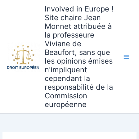
Aller
Involved in Europe !
au
Site chaire Jean
contenu
Monnet attribuée à
la professeure
Viviane de
Beaufort, sans que
les opinions émises
n'impliquent
cependant la
responsabilité de la
Commission
européenne