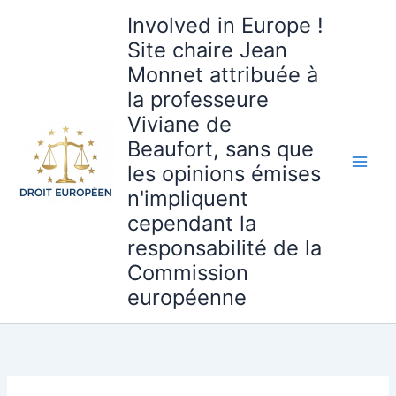
Aller
Involved in Europe !
au
Site chaire Jean
contenu
Monnet attribuée à
la professeure
Viviane de
Beaufort, sans que
les opinions émises
n'impliquent
cependant la
responsabilité de la
Commission
européenne