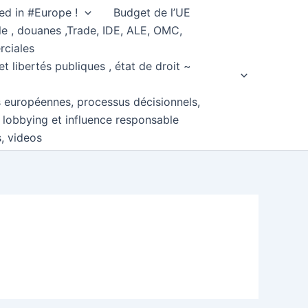
ed in #Europe !
Budget de l’UE
e , douanes ,Trade, IDE, ALE, OMC,
rciales
et libertés publiques , état de droit ~
s européennes, processus décisionnels,
, lobbying et influence responsable
s, videos