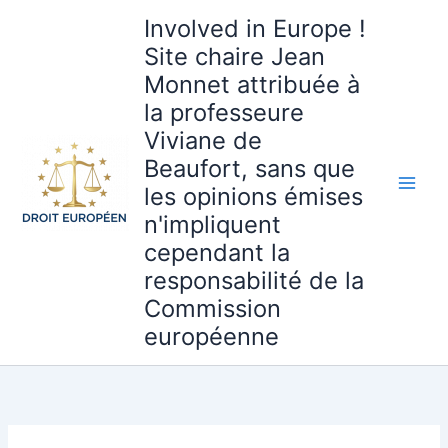
Aller
Involved in Europe !
au
Site chaire Jean
contenu
Monnet attribuée à
la professeure
Viviane de
Beaufort, sans que
les opinions émises
n'impliquent
cependant la
responsabilité de la
Commission
européenne