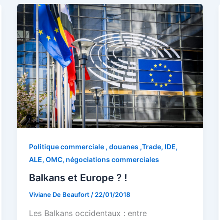
Politique commerciale , douanes ,Trade, IDE,
ALE, OMC, négociations commerciales
Balkans et Europe ? !
Viviane De Beaufort
/
22/01/2018
Les Balkans occidentaux : entre