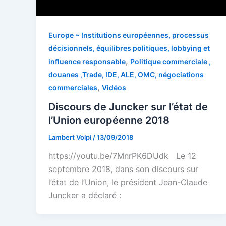
Europe ~ Institutions européennes, processus
décisionnels, équilibres politiques, lobbying et
,
influence responsable
Politique commerciale ,
douanes ,Trade, IDE, ALE, OMC, négociations
,
commerciales
Vidéos
Discours de Juncker sur l’état de
l’Union européenne 2018
Lambert Volpi
/
13/09/2018
https://youtu.be/7MnrPK6DUdk Le 12
septembre 2018, dans son discours sur
l’état de l’Union, le président Jean-Claude
Juncker a déclaré :