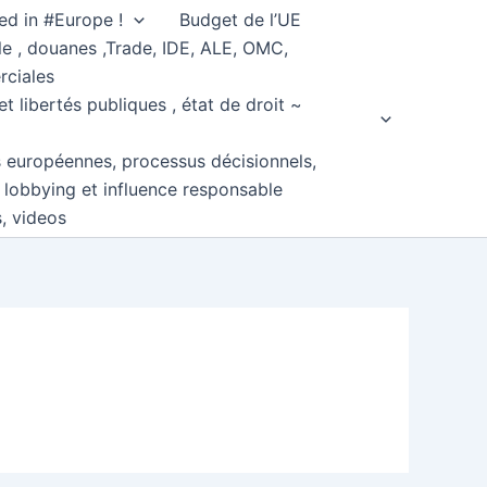
ed in #Europe !
Budget de l’UE
e , douanes ,Trade, IDE, ALE, OMC,
rciales
et libertés publiques , état de droit ~
s européennes, processus décisionnels,
, lobbying et influence responsable
s, videos