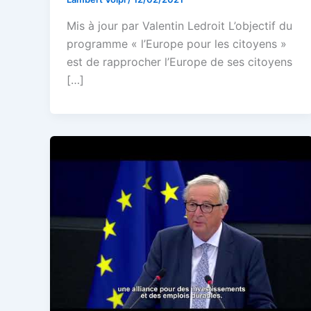
Mis à jour par Valentin Ledroit L’objectif du
programme « l’Europe pour les citoyens »
est de rapprocher l’Europe de ses citoyens
[…]