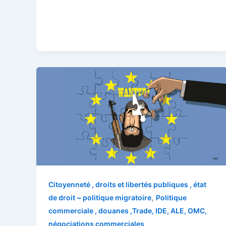
Citoyenneté , droits et libertés publiques , état
,
de droit ~ politique migratoire
Politique
commerciale , douanes ,Trade, IDE, ALE, OMC,
négociations commerciales