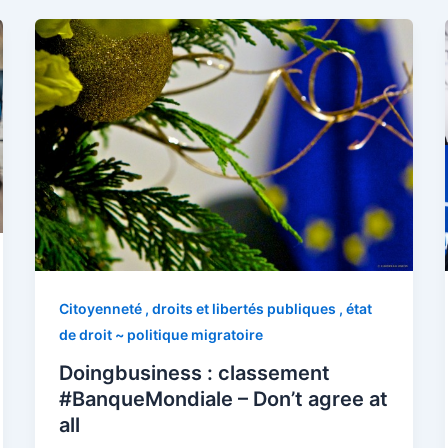
Citoyenneté , droits et libertés publiques , état
de droit ~ politique migratoire
Doingbusiness : classement
#BanqueMondiale – Don’t agree at
all