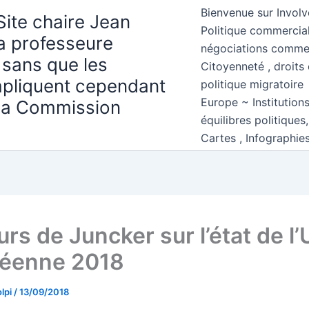
Bienvenue sur Involv
Site chaire Jean
Politique commercial
la professeure
négociations comme
 sans que les
Citoyenneté , droits 
mpliquent cependant
politique migratoire
Europe ~ Institution
 la Commission
équilibres politiques
Cartes , Infographie
rs de Juncker sur l’état de l
éenne 2018
lpi
/
13/09/2018