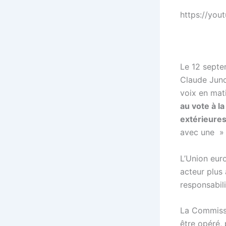
https://yo
Le 12 septem
Claude Junck
voix en mat
au vote à l
extérieure
avec une » 
L’Union eur
acteur plus
responsabili
La Commissi
être opéré,