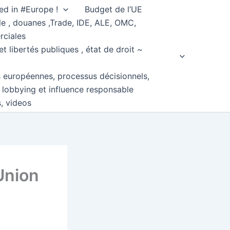
ed in #Europe !
Budget de l’UE
e , douanes ,Trade, IDE, ALE, OMC,
rciales
et libertés publiques , état de droit ~
s européennes, processus décisionnels,
, lobbying et influence responsable
s, videos
’Union