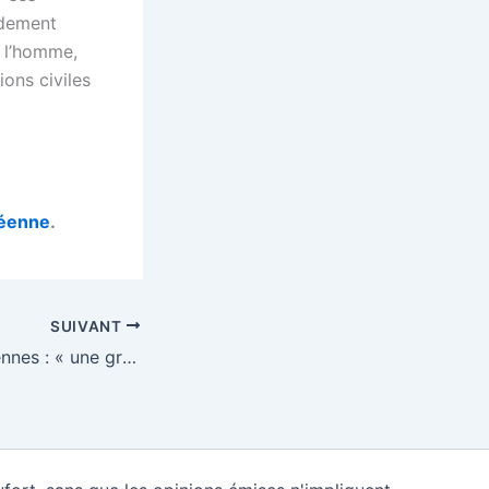
idement
e l’homme,
ions civiles
péenne
.
SUIVANT
Élections européennes : « une grande ligne de fracture va apparaître »