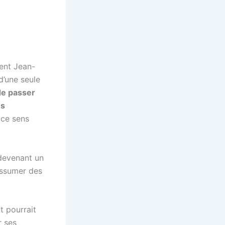
dent Jean-
d’une seule
e passer
ns
 ce sens
 devenant un
assumer des
t pourrait
r ses