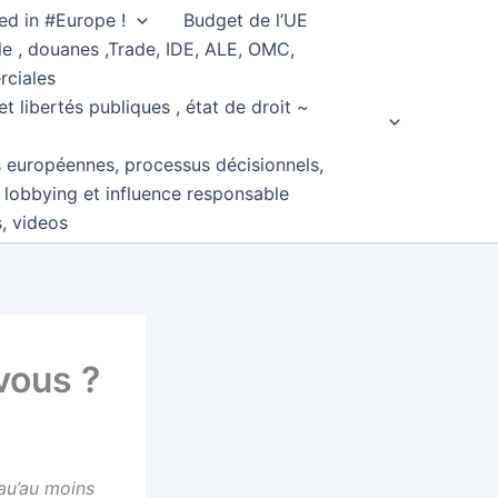
ed in #Europe !
Budget de l’UE
e , douanes ,Trade, IDE, ALE, OMC,
rciales
et libertés publiques , état de droit ~
s européennes, processus décisionnels,
, lobbying et influence responsable
s, videos
 vous ?
t au’au moins