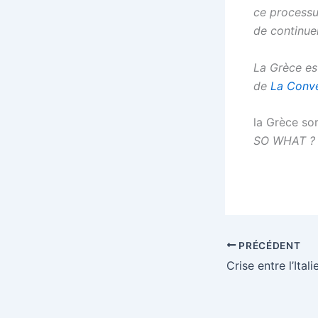
ce processu
de continuer
La Grèce est
de
La Conv
la Grèce so
SO WHAT 
PRÉCÉDENT