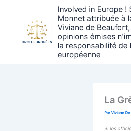
Aller
Involved in Europe ! 
au
Monnet attribuée à 
contenu
Viviane de Beaufort,
opinions émises n'i
la responsabilité de
européenne
La Grè
Par
Viviane De
S
i les offic