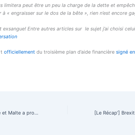
s limitera peut être un peu la charge de la dette et empêch
 à « engraisser sur le dos de la bête », rien n’est encore g
 exsangue! Entre autres articles sur le sujet j’ai choisi celu
ersation
rt
officiellement
du troisième plan d’aide financière
signé e
?
Crise entre l’Italie et Malte a propos des « migrant boats »