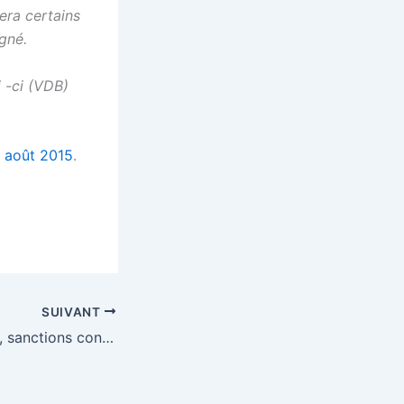
era certains
agné.
i -ci (VDB)
n août 2015
.
SUIVANT
[Le Récap’] Brexit, sanctions contre l’Iran et fin du programme d’aide à la Grèce : les 3 infos de la semaine à retenir