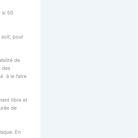
 si 50
 soit, pour
bilité de
e des
é à le faire
ent libre et
durée de
isque. En