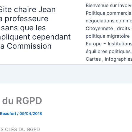
Bienvenue sur Involv
Site chaire Jean
Politique commercial
la professeure
négociations comme
 sans que les
Citoyenneté , droits 
mpliquent cependant
politique migratoire
Europe ~ Institution
 la Commission
équilibres politiques
Cartes , Infographie
s du RGPD
 Beaufort
/
09/04/2018
TS CLÉS DU RGPD