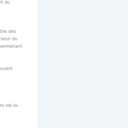
nt au
mble des
nsion du
 permettant
euvent
ts-de-la-