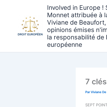
Aller
Involved in Europe ! 
au
Monnet attribuée à 
contenu
Viviane de Beaufort,
opinions émises n'i
la responsabilité de
européenne
7 clé
Par
Viviane De
SEPT POIN