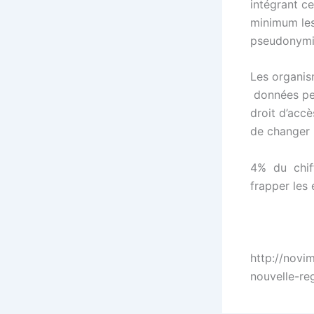
intégrant c
minimum les
pseudonymi
Les organis
données per
droit d’accè
de changer 
4% du chiff
frapper les 
http://novi
nouvelle-re