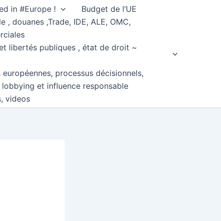
ed in #Europe !
Budget de l’UE
e , douanes ,Trade, IDE, ALE, OMC,
rciales
et libertés publiques , état de droit ~
s européennes, processus décisionnels,
, lobbying et influence responsable
s, videos