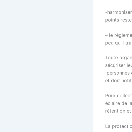
-harmoniser
points rest
– le règleme
peu qu’il t
Toute organ
sécuriser le
personnes c
et doit noti
Pour collec
éclairé de l
rétention et
La protectio