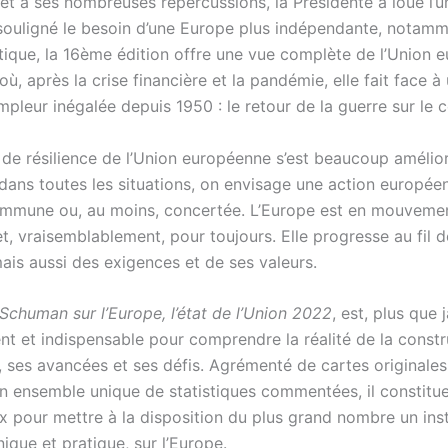
et à ses nombreuses répercussions, la Présidente a loué l’u
 souligné le besoin d’une Europe plus indépendante, notamm
tique, la 16ème édition offre une vue complète de l’Union 
, après la crise financière et la pandémie, elle fait face 
mpleur inégalée depuis 1950 : le retour de la guerre sur le c
 de résilience de l’Union européenne s’est beaucoup amélio
dans toutes les situations, on envisage une action europée
ommune ou, au moins, concertée. L’Europe est en mouvemen
t, vraisemblablement, pour toujours. Elle progresse au fil d
mais aussi des exigences et de ses valeurs.
Schuman sur l’Europe, l’état de l’Union 2022
, est, plus que 
ent et indispensable pour comprendre la réalité de la const
 ses avancées et ses défis. Agrémenté de cartes originales
n ensemble unique de statistiques commentées, il constitue
ux pour mettre à la disposition du plus grand nombre un in
nique et pratique, sur l’Europe.