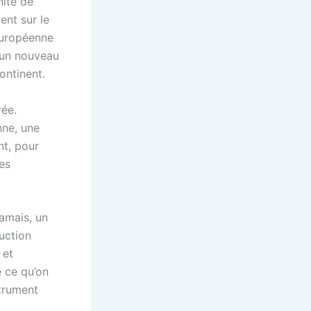
nité de
ent sur le
européenne
à un nouveau
ontinent.
rée.
nne, une
t, pour
es
jamais, un
ruction
 et
 ce qu’on
strument