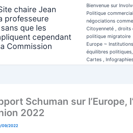
Bienvenue sur Involv
Site chaire Jean
Politique commercial
la professeure
négociations comme
 sans que les
Citoyenneté , droits 
mpliquent cependant
politique migratoire
Europe ~ Institution
 la Commission
équilibres politiques
Cartes , Infographie
pport Schuman sur l’Europe, l
Union 2022
9/09/2022