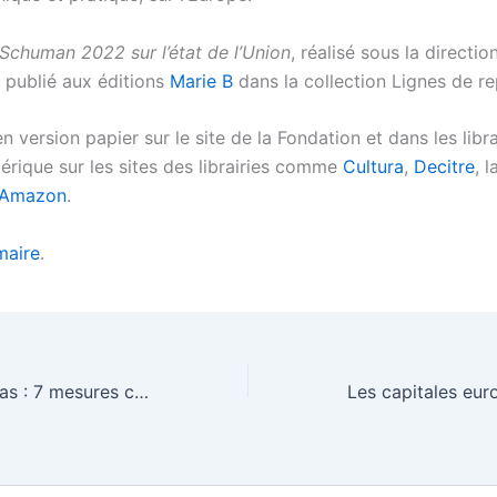
Schuman 2022 sur l’état de l’Union
, réalisé sous la directi
t publié aux éditions
Marie B
dans la collection Lignes de re
n version papier sur le site de la Fondation et dans les libra
érique sur les sites des librairies comme
Cultura
,
Decitre
, 
Amazon
.
aire
.
Liberté des médias : 7 mesures clés de la future loi européenne