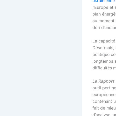
ukrainienne
l’Europe et
plan énergé
au moment où
défi d’une a
La capacité
Désormais, 
politique c
longtemps e
difficultés 
Le Rapport 
outil pertin
européenne,
contenant u
fait de mie
d’analyse, u