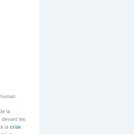
Schuman.
de la
 devant les
 à la
crise