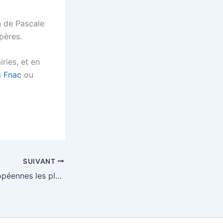
on de Pascale
pères.
iries, et en
la
Fnac
ou
SUIVANT
Les capitales européennes les plus cool en 2016