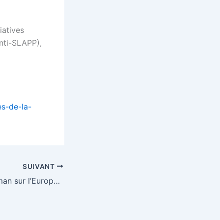
iatives
anti-SLAPP),
es-de-la-
SUIVANT
Le Rapport Schuman sur l’Europe, l’état de l’Union 2022