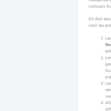
contours d’
S’il doit en
voici les pr
Les
fi
édi
Le
gar
tou
pub
Le
de
ou
Afi
dif