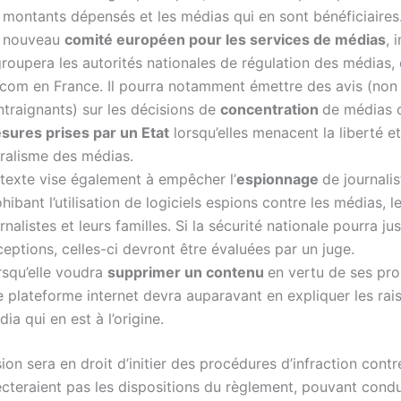
s montants dépensés et les médias qui en sont bénéficiaires
 nouveau
comité européen pour les services de médias
, 
groupera les autorités nationales de régulation des médias
Arcom en France. Il pourra notamment émettre des avis (non
ntraignants) sur les décisions de
concentration
de médias o
sures prises par un Etat
lorsqu’elles menacent la liberté et
uralisme des médias.
 texte vise également à empêcher l’
espionnage
de journalis
hibant l’utilisation de logiciels espions contre les médias, l
rnalistes et leurs familles. Si la sécurité nationale pourra jus
eptions, celles-ci devront être évaluées par un juge.
rsqu’elle voudra
supprimer un contenu
en vertu de ses pro
e plateforme internet devra auparavant en expliquer les rai
ia qui en est à l’origine.
n sera en droit d’initier des procédures d’infraction contr
ecteraient pas les dispositions du règlement, pouvant condu