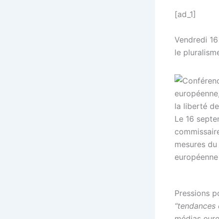
[ad_1]
Vendredi 16
le pluralism
Le 16 septe
commissaire 
mesures du 
européenne
Pressions p
“tendances 
médias euro