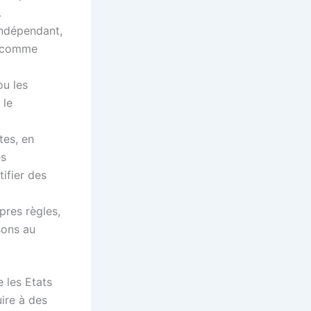
.
indépendant,
, comme
u les
 le
tes, en
es
tifier des
pres règles,
sons au
e les Etats
ire à des