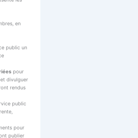
mbres, en
ce public un
ce
riées
pour
 et divulguer
ront rendus
vice public
rente,
ements pour
ont publier