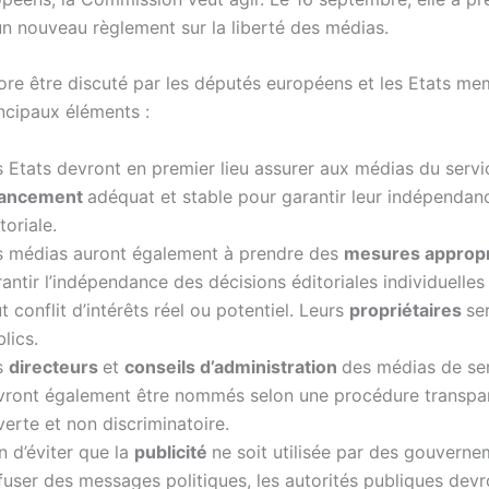
un nouveau règlement sur la liberté des médias.
core être discuté par les députés européens et les Etats me
incipaux éléments :
 Etats devront en premier lieu assurer aux médias du servi
nancement
adéquat et stable pour garantir leur indépendan
toriale.
s médias auront également à prendre des
mesures approp
antir l’indépendance des décisions éditoriales individuelles
t conflit d’intérêts réel ou potentiel. Leurs
propriétaires
se
lics.
s
directeurs
et
conseils d’administration
des médias de ser
vront également être nommés selon une procédure transpa
verte et non discriminatoire.
n d’éviter que la
publicité
ne soit utilisée par des gouvern
fuser des messages politiques, les autorités publiques devr