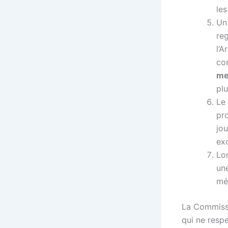
le
Un
re
l’
co
me
pl
Le
pro
jou
exc
Lo
un
méd
La Commissio
qui ne resp