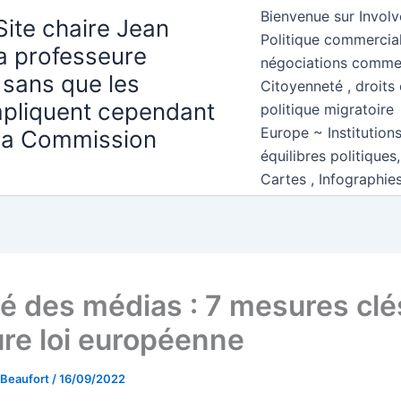
Bienvenue sur Involv
Site chaire Jean
Politique commercial
la professeure
négociations comme
 sans que les
Citoyenneté , droits 
mpliquent cependant
politique migratoire
Europe ~ Institution
 la Commission
équilibres politiques
Cartes , Infographie
té des médias : 7 mesures clé
ure loi européenne
 Beaufort
/
16/09/2022