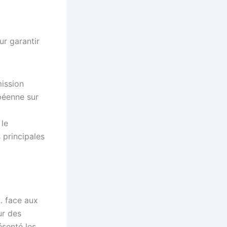
r garantir
 le
 principales
… face aux
ur des
ésenté les