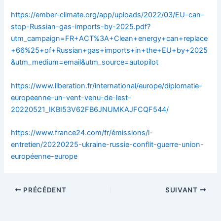
https://ember-climate.org/app/uploads/2022/03/EU-can-
stop-Russian-gas-imports-by-2025.pdf?
utm_campaign=FR+ACT%3A+Clean+energy+can+replace
+66%25+of+Russian+gas+imports+in+the+EU+by+2025
&utm_medium=email&utm_source=autopilot
https://www.liberation.fr/international/europe/diplomatie-
europeenne-un-vent-venu-de-lest-
20220521_IKBI53V62FB6JNUMKAJFCQF544/
https://www.france24.com/fr/émissions/l-
entretien/20220225-ukraine-russie-conflit-guerre-union-
européenne-europe
PRÉCÉDENT
SUIVANT