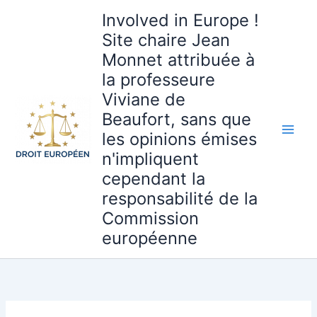
Aller
Involved in Europe !
au
Site chaire Jean
contenu
Monnet attribuée à
la professeure
Viviane de
Beaufort, sans que
les opinions émises
n'impliquent
cependant la
responsabilité de la
Commission
européenne