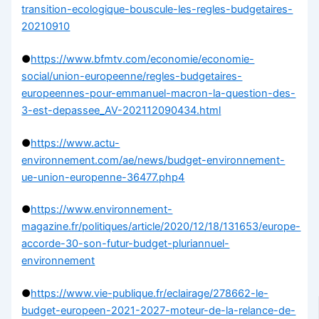
transition-ecologique-bouscule-les-regles-budgetaires-
20210910
●
https://www.bfmtv.com/economie/economie-
social/union-europeenne/regles-budgetaires-
europeennes-pour-emmanuel-macron-la-question-des-
3-est-depassee_AV-202112090434.html
●
https://www.actu-
environnement.com/ae/news/budget-environnement-
ue-union-europenne-36477.php4
●
https://www.environnement-
magazine.fr/politiques/article/2020/12/18/131653/europe-
accorde-30-son-futur-budget-pluriannuel-
environnement
●
https://www.vie-publique.fr/eclairage/278662-le-
budget-europeen-2021-2027-moteur-de-la-relance-de-