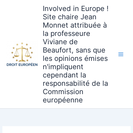
Aller
Involved in Europe !
au
Site chaire Jean
contenu
Monnet attribuée à
la professeure
Viviane de
Beaufort, sans que
les opinions émises
n'impliquent
cependant la
responsabilité de la
Commission
européenne