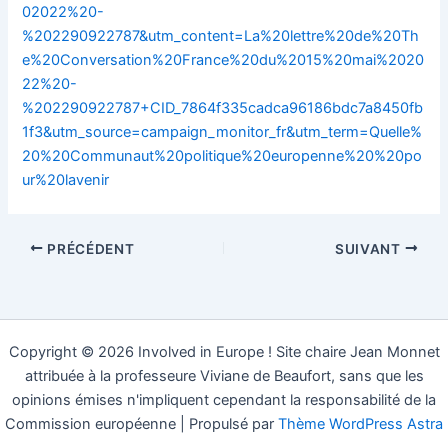
02022%20-
%202290922787&utm_content=La%20lettre%20de%20Th
e%20Conversation%20France%20du%2015%20mai%2020
22%20-
%202290922787+CID_7864f335cadca96186bdc7a8450fb
1f3&utm_source=campaign_monitor_fr&utm_term=Quelle%
20%20Communaut%20politique%20europenne%20%20po
ur%20lavenir
PRÉCÉDENT
SUIVANT
Copyright © 2026 Involved in Europe ! Site chaire Jean Monnet
attribuée à la professeure Viviane de Beaufort, sans que les
opinions émises n'impliquent cependant la responsabilité de la
Commission européenne | Propulsé par
Thème WordPress Astra